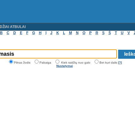
DŽIAI ATBULAI
B
C
D
E
F
G
H
I
J
K
L
M
N
O
P
R
S
Š
T
U
V
Pilnas žodis
Pabaiga
Kiek raidžių nuo galo
Bet kuri dalis
[?]
Nustatymai