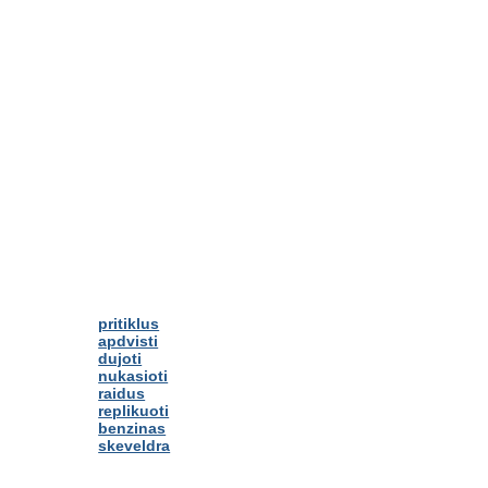
pritiklus
apdvisti
dujoti
nukasioti
raidus
replikuoti
benzinas
skeveldra