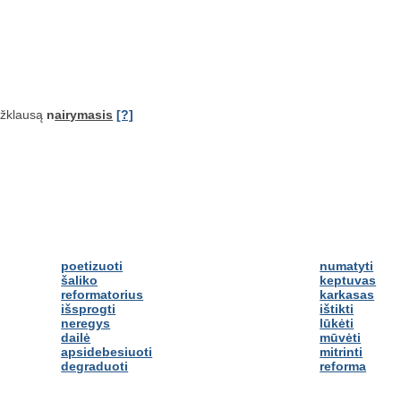
užklausą
n
airymasis
[?]
poetizuoti
numatyti
šaliko
keptuvas
reformatorius
karkasas
išsprogti
ištikti
neregys
lūkėti
dailė
mūvėti
apsidebesiuoti
mitrinti
degraduoti
reforma