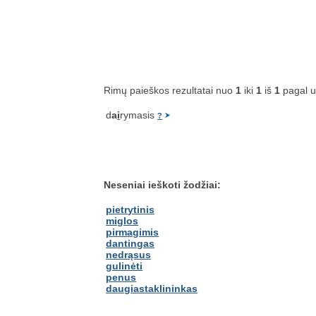
Rimų paieškos rezultatai nuo
1
iki
1
iš
1
pagal 
d
a
i
rymasis
?
Neseniai ieškoti žodžiai:
pietrytinis
miglos
pirmagimis
dantingas
nedrąsus
gulinėti
penus
daugiastaklininkas