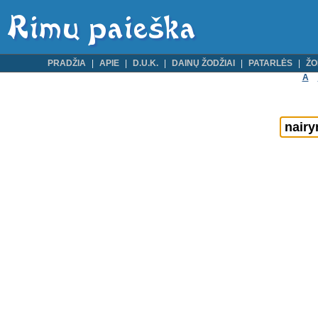
PRADŽIA
APIE
D.U.K.
DAINŲ ŽODŽIAI
PATARLĖS
ŽO
A