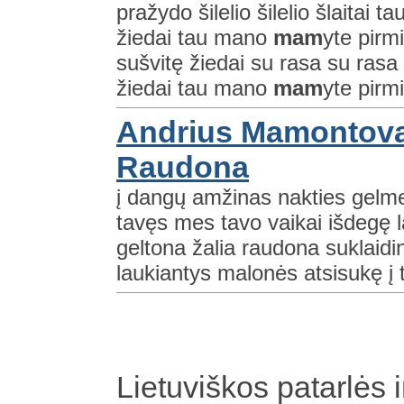
pražydo šilelio šilelio šlaitai 
žiedai tau mano
mam
yte pirm
sušvitę žiedai su rasa su ras
žiedai tau mano
mam
yte pirmi
Andrius Mamontovas
Raudona
į dangų amžinas nakties gelmes
tavęs mes tavo vaikai išdegę 
geltona žalia raudona suklaid
laukiantys malonės atsisukę į 
Lietuviškos patarlės i