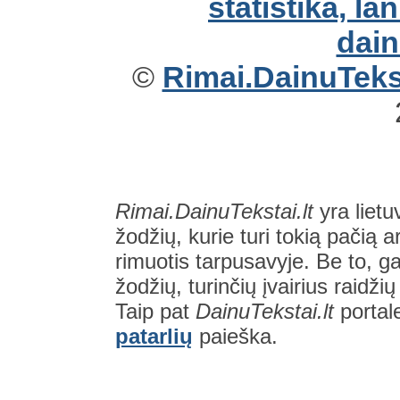
©
Rimai.DainuTekst
Rimai.DainuTekstai.lt
yra lietu
žodžių, kurie turi tokią pačią a
rimuotis tarpusavyje. Be to, gal
žodžių, turinčių įvairius raidži
Taip pat
DainuTekstai.lt
portal
patarlių
paieška.