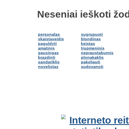
Neseniai ieškoti žod
personalas
sugrupuoti
skaistaveidis
blondinas
paguldyti
keistas
amatinis
trupmeninis
gausingas
nepraustaburnis
brazdinti
plonakaklis
sandariklis
pakeliauti
novelistas
sudovanoti