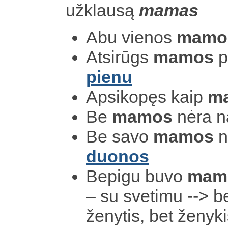
užklausą
mamas
Abu vienos
mamo
Atsirūgs
mamos
p
pienu
Apsikopęs kaip
m
Be
mamos
nėra 
Be savo
mamos
n
duonos
Bepigu buvo
mam
– su svetimu --> b
ženytis, bet ženyk