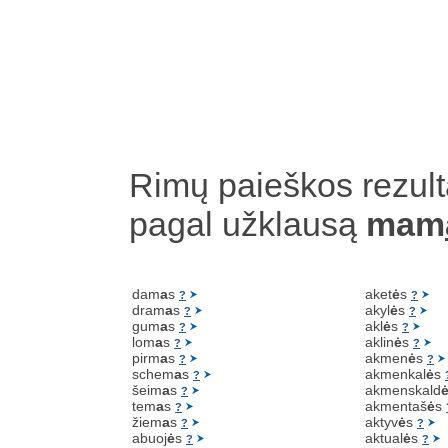
Rimų paieškos rezult
pagal užklausą
mam
dam
a
s
aket
ė
s
?
?
dram
a
s
akyl
ė
s
?
?
gum
a
s
akl
ė
s
?
?
lom
a
s
aklin
ė
s
?
?
pirm
a
s
akmen
ė
s
?
?
schem
a
s
akmenkal
ė
s
?
šeim
a
s
akmenskald
?
tem
a
s
akmentaš
ė
s
?
žiem
a
s
aktyv
ė
s
?
?
abuoj
ė
s
aktual
ė
s
?
?