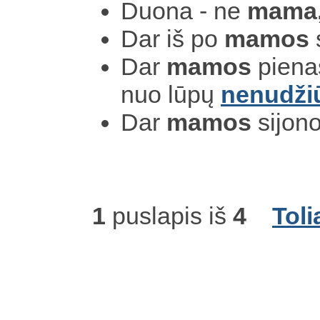
Duona - ne
mama
Dar iš po
mamos
Dar
mamos
pienas
nuo lūpų
nenudži
Dar
mamos
sijon
1
puslapis iš
4
Toli