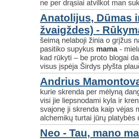
ne per drąsiai atvilkot man suk
Anatolijus, Dūmas i
žvaigždes) - Rūkym
šeimą nelaboji žinia o grįžus
pasitiko supykus
mama
- miel
kad rūkyti – be proto blogai d
visus įspėja Širdys plyšta plau
Andrius Mamontova
kurie skrenda per mėlyną dangų
visi jie liepsnodami kyla ir kre
svajonę ji skrenda kaip vėjas m
alchemikų turtai jūrų platybės
Neo - Tau, mano m