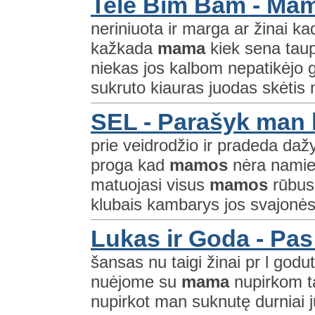
Tele Bim Bam - Ma
neriniuota ir marga ar žinai k
kažkada
mama
kiek sena taupy
niekas jos kalbom nepatikėjo g
sukruto kiauras juodas skėtis 
SEL - Parašyk man l
prie veidrodžio ir pradeda daž
proga kad
mamos
nėra namie 
matuojasi visus
mamos
rūbus 
klubais kambarys jos svajonės
Lukas ir Goda - Pa
šansas nu taigi žinai pr l go
nuėjome su
mama
nupirkom t
nupirkot man suknutę durniai j