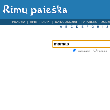
PRADŽIA
APIE
D.U.K.
DAINŲ ŽODŽIAI
PATARLĖS
ŽODŽI
A
B
C
D
E
F
G
H
I
J
Pilnas žodis
Pabaiga