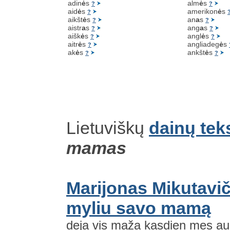
adin
ė
s
alm
ė
s
?
?
aid
ė
s
amerikon
ė
s
?
aikšt
ė
s
an
a
s
?
?
aistr
a
s
ang
a
s
?
?
aišk
ė
s
angl
ė
s
?
?
aitr
ė
s
angliadeg
ė
s
?
ak
ė
s
ankšt
ė
s
?
?
Lietuviškų
dainų tek
mamas
Marijonas Mikutavič
myliu savo mamą
deja vis maža kasdien mes aug