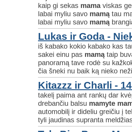
kaip gi sekas
mama
viskas ger
labai myliu savo
mamą
tau ma
labai myliu savo
mamą
brangia
Lukas ir Goda - Nie
iš kabako kokio kabako kas ta
sakei einu pas
mamą
taip bu
panoramą tave rodė su kažkok
čia šneki nu baik ką nieko než
Kitazzz ir Charli - 1
takelį paima ant rankų dar kvė
drebančiu balsu
mamyte
mam
automobilį ir dideliu greičiu į 
tyli jaudinas supranta meldžiasi