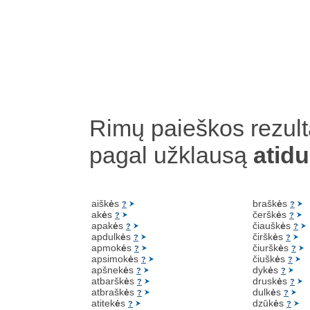
Rimų paieškos rezult
pagal užklausą
atidu
aišk
ė
s
brašk
ė
s
?
?
ak
ė
s
čeršk
ė
s
?
?
apak
ė
s
čiaušk
ė
s
?
?
apdulk
ė
s
čiršk
ė
s
?
?
apmok
ė
s
čiuršk
ė
s
?
?
apsimok
ė
s
čiušk
ė
s
?
?
apšnek
ė
s
dyk
ė
s
?
?
atbaršk
ė
s
drusk
ė
s
?
?
atbrašk
ė
s
dulk
ė
s
?
?
atitek
ė
s
dzūk
ė
s
?
?