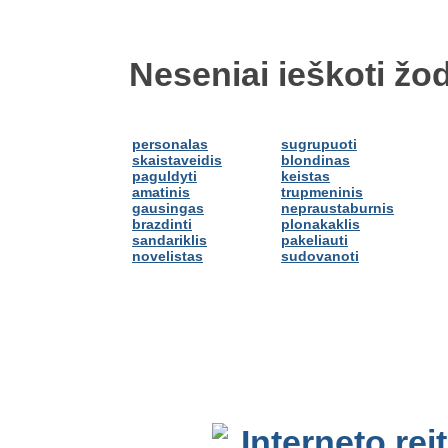
Neseniai ieškoti žod
personalas
sugrupuoti
skaistaveidis
blondinas
paguldyti
keistas
amatinis
trupmeninis
gausingas
nepraustaburnis
brazdinti
plonakaklis
sandariklis
pakeliauti
novelistas
sudovanoti