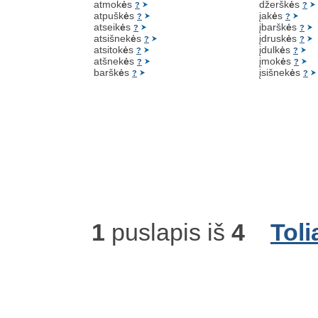
atmok
ė
s
džeršk
ė
s
?
?
atpušk
ė
s
įak
ė
s
?
?
atseik
ė
s
įbaršk
ė
s
?
?
atsišnek
ė
s
įdrusk
ė
s
?
?
atsitok
ė
s
įdulk
ė
s
?
?
atšnek
ė
s
įmok
ė
s
?
?
baršk
ė
s
įsišnek
ė
s
?
?
1
puslapis iš
4
Toli