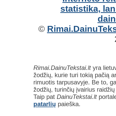
©
Rimai.DainuTekst
Rimai.DainuTekstai.lt
yra lietu
žodžių, kurie turi tokią pačią a
rimuotis tarpusavyje. Be to, gal
žodžių, turinčių įvairius raidži
Taip pat
DainuTekstai.lt
portal
patarlių
paieška.