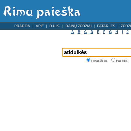
PRADŽIA
APIE
D.U.K.
DAINŲ ŽODŽIAI
PATARLĖS
ŽODŽI
A
B
C
D
E
F
G
H
I
J
Pilnas žodis
Pabaiga