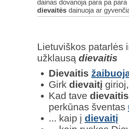
dainas dovanoja para pa para 
dievaitės
dainuoja ar gyvenči
Lietuviškos patarlės i
užklausą
dievaitis
Dievaitis
žaibuoj
Girk
dievaitį
girioj
Kad tave
dievaitis
perkūnas šventas
... kaip į
dievaitį