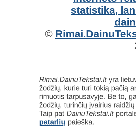
©
Rimai.DainuTekst
Rimai.DainuTekstai.lt
yra lietu
žodžių, kurie turi tokią pačią a
rimuotis tarpusavyje. Be to, gal
žodžių, turinčių įvairius raidži
Taip pat
DainuTekstai.lt
portal
patarlių
paieška.