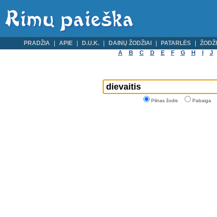
PRADŽIA
APIE
D.U.K.
DAINŲ ŽODŽIAI
PATARLĖS
ŽODŽI
A
B
C
D
E
F
G
H
I
J
Pilnas žodis
Pabaiga