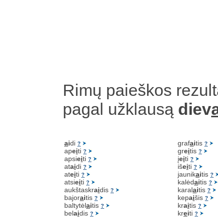
Rimų paieškos rezult
pagal užklausą
diev
a
a
i
di
graf
a
i
tis
?
?
ap
e
i
ti
gr
e
i
tis
?
?
apsi
e
i
ti
į
e
i
ti
?
?
at
a
i
di
iš
e
i
ti
?
?
at
e
i
ti
jaunik
a
i
tis
?
?
atsi
e
i
ti
kalėd
a
i
tis
?
?
aukštaskr
a
i
dis
karal
a
i
tis
?
?
bajor
a
i
tis
kep
a
i
šis
?
?
baltytėl
a
i
tis
kr
a
i
tis
?
?
bel
a
i
dis
kr
e
i
ti
?
?