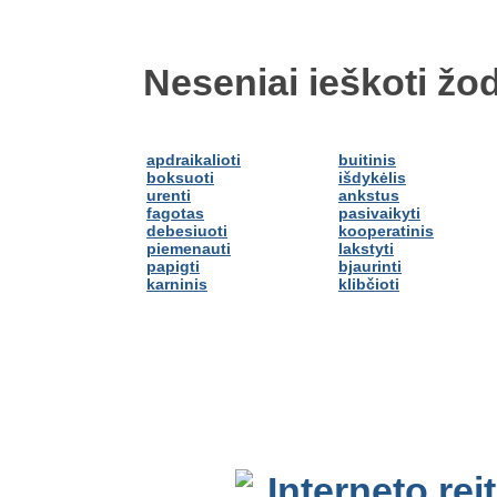
Neseniai ieškoti žod
apdraikalioti
buitinis
boksuoti
išdykėlis
urenti
ankstus
fagotas
pasivaikyti
debesiuoti
kooperatinis
piemenauti
lakstyti
papigti
bjaurinti
karninis
klibčioti