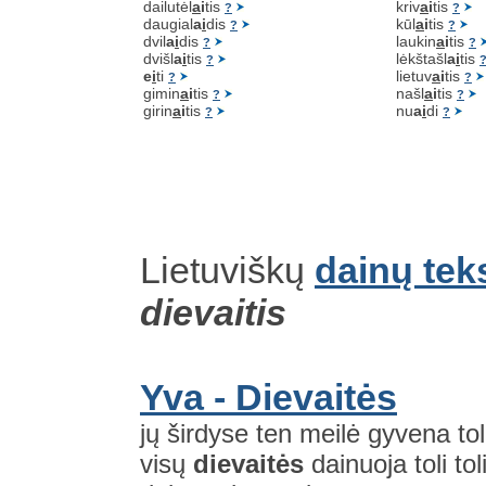
dailutėl
a
i
tis
kriv
a
i
tis
?
?
daugial
a
i
dis
kūl
a
i
tis
?
?
dvil
a
i
dis
laukin
a
i
tis
?
?
dvišl
a
i
tis
lėkštašl
a
i
tis
?
e
i
ti
lietuv
a
i
tis
?
?
gimin
a
i
tis
našl
a
i
tis
?
?
girin
a
i
tis
nu
a
i
di
?
?
Lietuviškų
dainų tek
dievaitis
Yva - Dievaitės
jų širdyse ten meilė gyvena tol
visų
dievaitės
dainuoja toli t