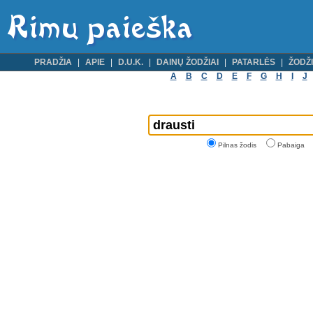
PRADŽIA
APIE
D.U.K.
DAINŲ ŽODŽIAI
PATARLĖS
ŽODŽI
A
B
C
D
E
F
G
H
I
J
Pilnas žodis
Pabaiga