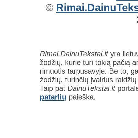
©
Rimai.DainuTekst
Rimai.DainuTekstai.lt
yra lietu
žodžių, kurie turi tokią pačią a
rimuotis tarpusavyje. Be to, gal
žodžių, turinčių įvairius raidži
Taip pat
DainuTekstai.lt
portal
patarlių
paieška.