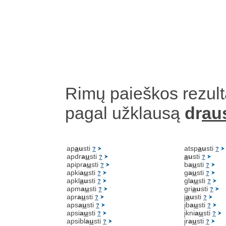
Rimų paieškos rezult
pagal užklausą
dr
aus
ap
a
u
sti
atsp
a
u
sti
?
?
apdr
a
u
sti
a
u
sti
?
?
apipr
a
u
sti
b
a
u
sti
?
?
apki
a
u
sti
g
a
u
sti
?
?
apkl
a
u
sti
gl
a
u
sti
?
?
apm
a
u
sti
gri
a
u
sti
?
?
apr
a
u
sti
į
a
u
sti
?
?
aps
a
u
sti
įb
a
u
sti
?
?
apsi
a
u
sti
įkni
a
u
sti
?
?
apsibl
a
u
sti
įr
a
u
sti
?
?