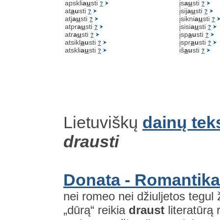
apskli
a
u
sti
įs
a
u
sti
?
?
at
a
u
sti
įsij
a
u
sti
?
?
atj
a
u
sti
įsikni
a
u
sti
?
?
atpr
a
u
sti
įsisi
a
u
sti
?
?
atr
a
u
sti
įsp
a
u
sti
?
?
atsikl
a
u
sti
įspr
a
u
sti
?
?
atskli
a
u
sti
iš
a
u
sti
?
?
Lietuviškų
dainų tek
drausti
Donata - Romantika
nei romeo nei džiuljetos tegul 
„dūrą“ reikia
draust
literatūrą 