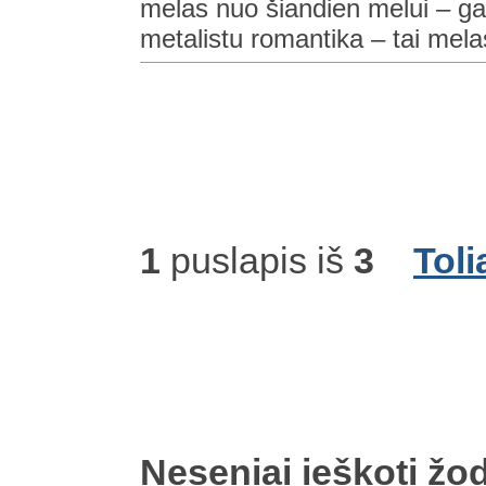
melas nuo šiandien melui – gala
metalistu romantika – tai mela
1
puslapis iš
3
Toli
Neseniai ieškoti žod