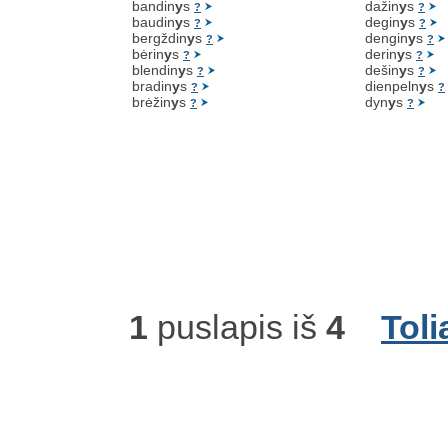
bandin
y
s
dažin
y
s
?
?
baudin
y
s
degin
y
s
?
?
bergždin
y
s
dengin
y
s
?
?
bėrin
y
s
derin
y
s
?
?
blendin
y
s
dešin
y
s
?
?
bradin
y
s
dienpeln
y
s
?
?
brėžin
y
s
dyn
y
s
?
?
1
puslapis iš
4
Toli