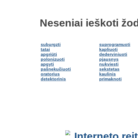
Neseniai ieškoti žod
suburgzti
suprogramuoti
tatai
kapliuoti
apgriūti
dederviniuoti
polonizuoti
pjausnys
apgyti
nukviesti
pašnekučiuoti
sekstetas
oratorius
kaulinis
detektorinis
primaknoti