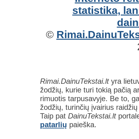
©
Rimai.DainuTekst
Rimai.DainuTekstai.lt
yra lietu
žodžių, kurie turi tokią pačią a
rimuotis tarpusavyje. Be to, gal
žodžių, turinčių įvairius raidži
Taip pat
DainuTekstai.lt
portal
patarlių
paieška.