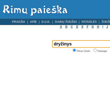
PRADŽIA
APIE
D.U.K.
DAINŲ ŽODŽIAI
PATARLĖS
ŽODŽI
A
B
C
D
E
F
G
H
I
J
Pilnas žodis
Pabaiga