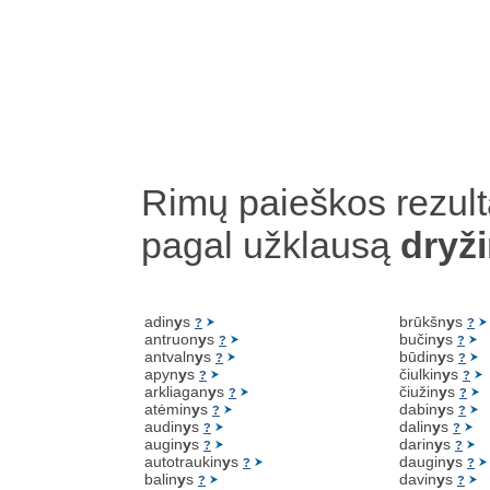
Rimų paieškos rezult
pagal užklausą
dryž
adin
y
s
brūkšn
y
s
?
?
antruon
y
s
bučin
y
s
?
?
antvaln
y
s
būdin
y
s
?
?
apyn
y
s
čiulkin
y
s
?
?
arkliagan
y
s
čiužin
y
s
?
?
atėmin
y
s
dabin
y
s
?
?
audin
y
s
dalin
y
s
?
?
augin
y
s
darin
y
s
?
?
autotraukin
y
s
daugin
y
s
?
?
balin
y
s
davin
y
s
?
?