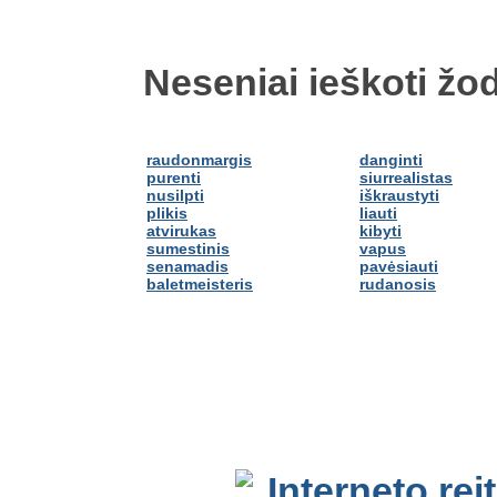
Neseniai ieškoti žod
raudonmargis
danginti
purenti
siurrealistas
nusilpti
iškraustyti
plikis
liauti
atvirukas
kibyti
sumestinis
vapus
senamadis
pavėsiauti
baletmeisteris
rudanosis