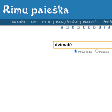
PRADŽIA
APIE
D.U.K.
DAINŲ ŽODŽIAI
PATARLĖS
ŽODŽI
A
B
C
D
E
F
G
H
I
J
Pilnas žodis
Pabaiga