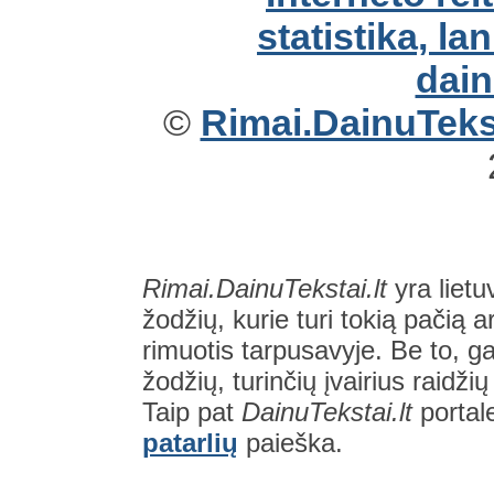
©
Rimai.DainuTekst
Rimai.DainuTekstai.lt
yra lietu
žodžių, kurie turi tokią pačią a
rimuotis tarpusavyje. Be to, gal
žodžių, turinčių įvairius raidži
Taip pat
DainuTekstai.lt
portal
patarlių
paieška.