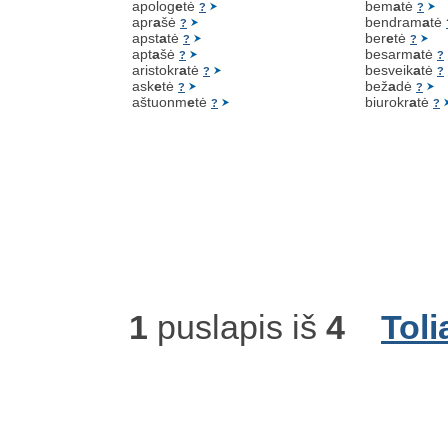
apolog
e
tė
bem
a
tė
?
?
apr
a
šė
bendram
a
tė
?
apst
a
tė
ber
e
tė
?
?
apt
a
šė
besarm
a
tė
?
?
aristokr
a
tė
besveik
a
tė
?
?
ask
e
tė
bež
a
dė
?
?
aštuonm
e
tė
biurokr
a
tė
?
?
1
puslapis iš
4
Toli