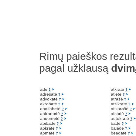
Rimų paieškos rezult
pagal užklausą
dvim
a
dė
atkr
a
tė
?
?
adres
a
tė
atl
e
tė
?
?
advok
a
tė
atr
a
šė
?
?
akrob
a
tė
atsikr
a
tė
?
?
analfab
e
tė
atsipr
a
šė
?
?
antram
e
tė
atst
a
tė
?
?
anuom
e
tė
autokr
a
tė
?
?
apib
a
dė
b
a
dė
?
?
apkr
a
tė
bal
a
dė
?
?
apm
a
tė
bead
a
tė
?
?