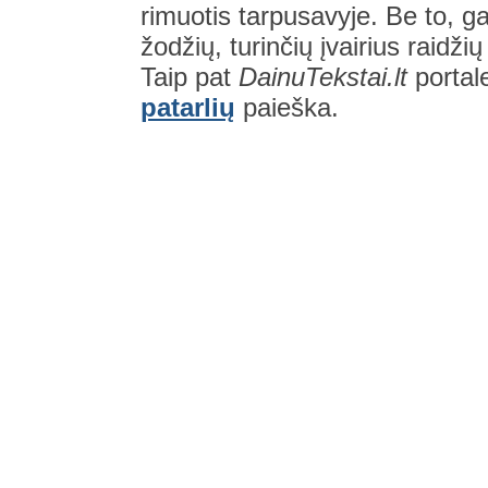
rimuotis tarpusavyje. Be to, gal
žodžių, turinčių įvairius raidži
Taip pat
DainuTekstai.lt
portal
patarlių
paieška.