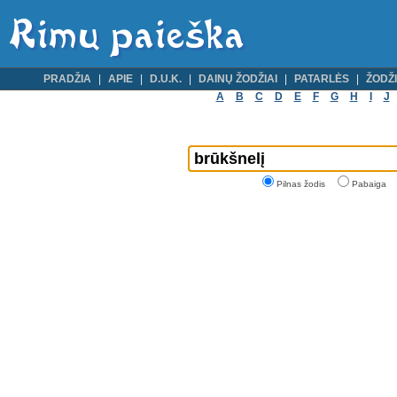
PRADŽIA
APIE
D.U.K.
DAINŲ ŽODŽIAI
PATARLĖS
ŽODŽI
A
B
C
D
E
F
G
H
I
J
Pilnas žodis
Pabaiga