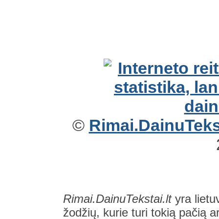
©
Rimai.DainuTekst
Rimai.DainuTekstai.lt
yra lietu
žodžių, kurie turi tokią pačią a