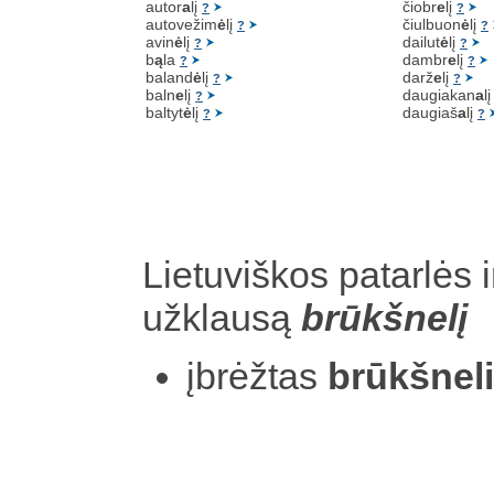
autor
a
lį
čiobr
e
lį
?
?
autovežim
ė
lį
čiulbuon
ė
lį
?
?
avin
ė
lį
dailut
ė
lį
?
?
b
ą
la
dambr
e
lį
?
?
baland
ė
lį
darž
e
lį
?
?
baln
e
lį
daugiakan
a
l
?
baltyt
ė
lį
daugiaš
a
lį
?
?
Lietuviškos patarlės i
užklausą
brūkšnelį
įbrėžtas
brūkšneli