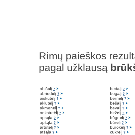
Rimų paieškos rezult
pagal užklausą
brūk
abiš
a
lį
bed
a
lį
?
?
abried
ė
lį
beg
a
lį
?
?
aiškut
ė
lį
bern
e
lį
?
?
aklut
ė
lį
beš
a
lį
?
?
akmen
ė
lį
bev
a
lį
?
?
ankstut
ė
lį
birž
e
lį
?
?
aps
ą
la
būgn
e
lį
?
?
apš
ą
la
būr
e
lį
?
?
artut
ė
lį
burok
ė
lį
?
?
atš
ą
la
cukr
e
lį
?
?