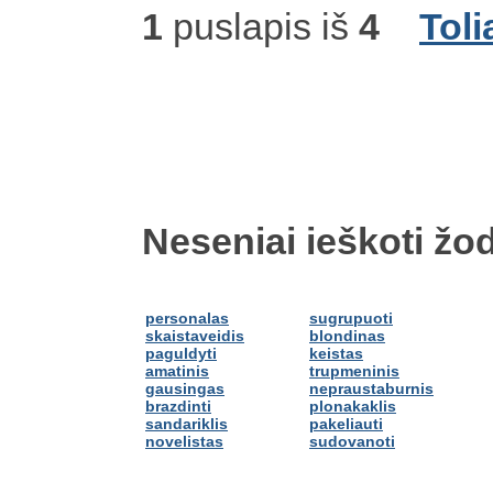
1
puslapis iš
4
Toli
Neseniai ieškoti žod
personalas
sugrupuoti
skaistaveidis
blondinas
paguldyti
keistas
amatinis
trupmeninis
gausingas
nepraustaburnis
brazdinti
plonakaklis
sandariklis
pakeliauti
novelistas
sudovanoti