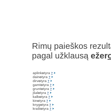
Rimų paieškos rezult
pagal užklausą
ežer
aplink
o
tyra
?
dain
o
tyra
?
dirv
o
tyra
?
gamt
o
tyra
?
grunt
o
tyra
?
įšal
o
tyra
?
kalb
o
tyra
?
kin
o
tyra
?
knyg
o
tyra
?
krašt
o
tyra
?