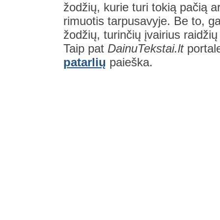
žodžių, kurie turi tokią pačią a
rimuotis tarpusavyje. Be to, gal
žodžių, turinčių įvairius raidži
Taip pat
DainuTekstai.lt
portal
patarlių
paieška.