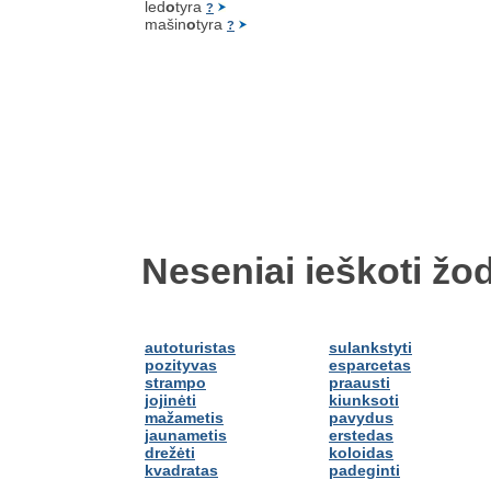
led
o
tyra
?
mašin
o
tyra
?
Neseniai ieškoti žod
autoturistas
sulankstyti
pozityvas
esparcetas
strampo
praausti
jojinėti
kiunksoti
mažametis
pavydus
jaunametis
erstedas
drežėti
koloidas
kvadratas
padeginti