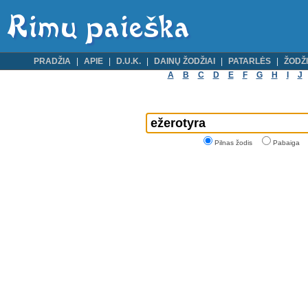
PRADŽIA
APIE
D.U.K.
DAINŲ ŽODŽIAI
PATARLĖS
ŽODŽI
A
B
C
D
E
F
G
H
I
J
Pilnas žodis
Pabaiga