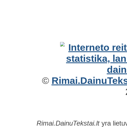
©
Rimai.DainuTekst
Rimai.DainuTekstai.lt
yra lietu