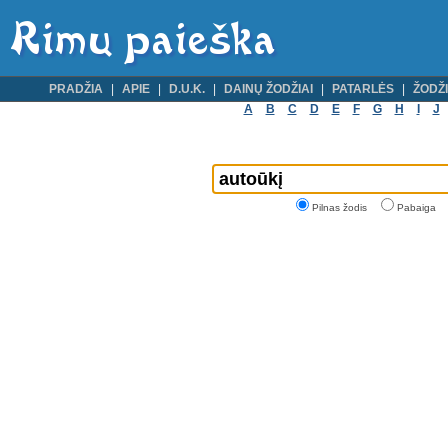
PRADŽIA
APIE
D.U.K.
DAINŲ ŽODŽIAI
PATARLĖS
ŽODŽI
A
B
C
D
E
F
G
H
I
J
Pilnas žodis
Pabaiga