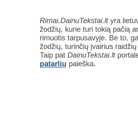
Rimai.DainuTekstai.lt
yra lietu
žodžių, kurie turi tokią pačią a
rimuotis tarpusavyje. Be to, gal
žodžių, turinčių įvairius raidži
Taip pat
DainuTekstai.lt
portal
patarlių
paieška.