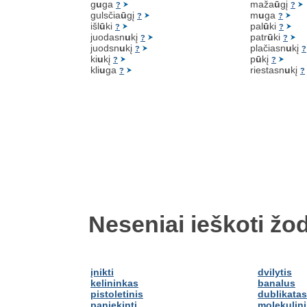
g
u
ga
maža
ū
gį
?
?
gulsčia
ū
gį
m
u
ga
?
?
išl
ū
ki
pal
ū
ki
?
?
juodasn
u
kį
patr
ū
ki
?
?
juodsn
u
kį
plačiasn
u
kį
?
?
ki
u
kį
p
ū
kį
?
?
kli
u
ga
riestasn
u
kį
?
?
Neseniai ieškoti žod
įnikti
dvilytis
kelininkas
banalus
pistoletinis
dublikatas
paniekinti
molekulini