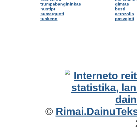
trumpabangininkas
gimtas
nustipti
besti
sumarguoti
aerozolis
tuskeno
pasvajoti
©
Rimai.DainuTekst