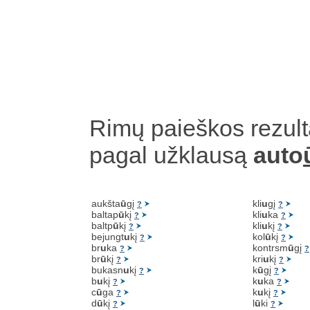
Rimų paieškos rezult
pagal užklausą
auto
aukšta
ū
gį
kli
u
gį
?
?
baltap
ū
kį
kli
u
ka
?
?
baltp
ū
kį
kli
u
kį
?
?
bejungt
u
kį
kol
ū
kį
?
?
br
u
ka
kontrsm
ū
gį
?
?
br
ū
kį
kri
u
kį
?
?
bukasn
u
kį
k
ū
gį
?
?
b
u
kį
k
u
ka
?
?
c
ū
ga
k
u
kį
?
?
d
ū
kį
l
ū
ki
?
?