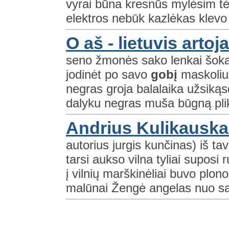
vyrai būna kresnūs mylėsim tė
elektros nebūk kazlėkas klevo l
O aš - lietuvis artoj
seno žmonės sako lenkai šoka
jodinėt po savo
gobį
maskoliuk
negras groja balalaika užsi
dalyku negras muša būgną plik
Andrius Kulikauskas
autorius jurgis kunčinas) iš ta
tarsi aukso vilna tyliai supos
į vilnių marškinėliai buvo plo
malūnai Žengė angelas nuo sav