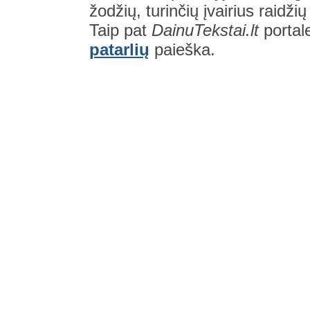
žodžių, turinčių įvairius raidži
Taip pat
DainuTekstai.lt
portal
patarlių
paieška.