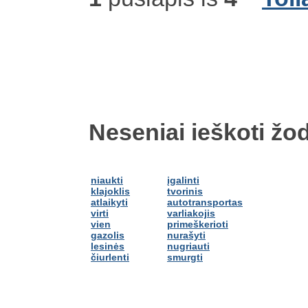
Neseniai ieškoti žod
niaukti
įgalinti
klajoklis
tvorinis
atlaikyti
autotransportas
virti
varliakojis
vien
primeškerioti
gazolis
nurašyti
lesinės
nugriauti
čiurlenti
smurgti