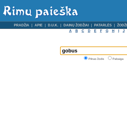
PRADŽIA
APIE
D.U.K.
DAINŲ ŽODŽIAI
PATARLĖS
ŽODŽI
A
B
C
D
E
F
G
H
I
J
Pilnas žodis
Pabaiga