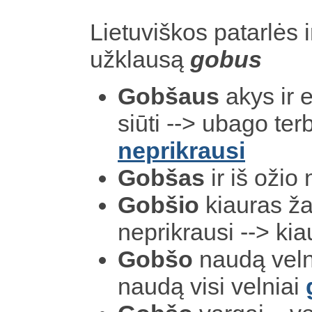
Lietuviškos patarlės i
užklausą
gobus
Gobšaus
akys ir 
siūti --> ubago ter
neprikrausi
Gobšas
ir iš ožio
Gobšio
kiauras ž
neprikrausi --> ki
Gobšo
naudą veln
naudą visi velniai