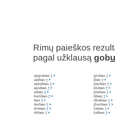
Rimų paieškos rezult
pagal užklausą
gob
apgrab
u
s
grub
u
s
?
?
apib
u
s
įb
u
s
?
?
apkalb
u
s
įdarb
u
s
?
?
apsib
u
s
įdub
u
s
?
?
atb
u
s
įstab
u
s
?
?
bamb
u
s
išb
u
s
?
?
b
u
s
iškalb
u
s
?
?
darb
u
s
įžamb
u
s
?
?
dreb
u
s
kab
u
s
?
?
drib
u
s
kalb
u
s
?
?