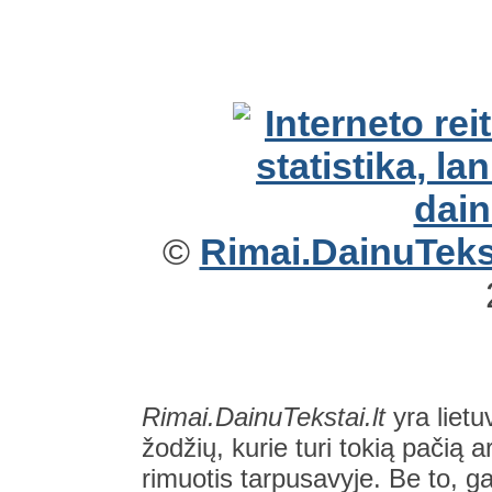
©
Rimai.DainuTekst
Rimai.DainuTekstai.lt
yra lietu
žodžių, kurie turi tokią pačią a
rimuotis tarpusavyje. Be to, gal