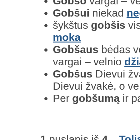
Gobšo
vargai – ve
Gobšui
niekad
ne
šykštus
gobšis
vis
moka
Gobšaus
bėdas ve
vargai – velnio
dž
Gobšus
Dievui žva
Dievui žvakė, o ve
Per
gobšumą
ir p
1
puslapis iš
4
Toli