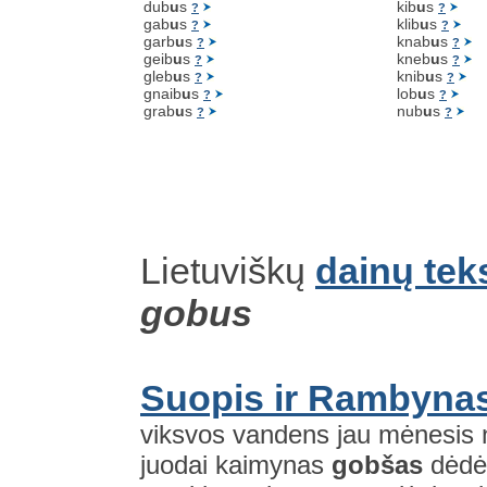
dub
u
s
kib
u
s
?
?
gab
u
s
klib
u
s
?
?
garb
u
s
knab
u
s
?
?
geib
u
s
kneb
u
s
?
?
gleb
u
s
knib
u
s
?
?
gnaib
u
s
lob
u
s
?
?
grab
u
s
nub
u
s
?
?
Lietuviškų
dainų tek
gobus
Suopis ir Rambynas
viksvos vandens jau mėnesis
juodai kaimynas
gobšas
dėdė 