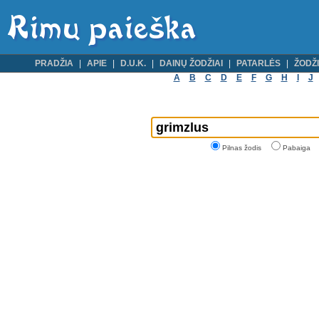
PRADŽIA
APIE
D.U.K.
DAINŲ ŽODŽIAI
PATARLĖS
ŽODŽI
A
B
C
D
E
F
G
H
I
J
Pilnas žodis
Pabaiga