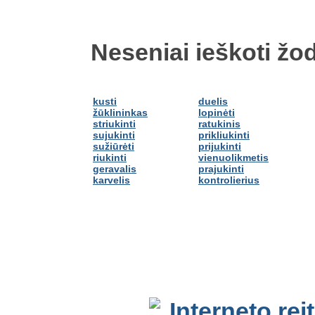
Neseniai ieškoti žod
kusti
duelis
žūklininkas
lopinėti
striukinti
ratukinis
sujukinti
prikliukinti
sužiūrėti
prijukinti
riukinti
vienuolikmetis
geravalis
prajukinti
karvelis
kontrolierius