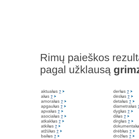
Rimų paieškos rezult
pagal užklausą
grim
aktual
u
s
derl
u
s
?
?
al
u
s
dėsl
u
s
?
?
amoral
u
s
detal
u
s
?
?
apgaul
u
s
diametral
u
s
?
apval
u
s
dygl
u
s
?
?
asocial
u
s
dil
u
s
?
?
atkakl
u
s
dirgl
u
s
?
?
atkil
u
s
dokumental
u
?
atžūl
u
s
drėbl
u
s
?
?
bail
u
s
drožl
u
s
?
?