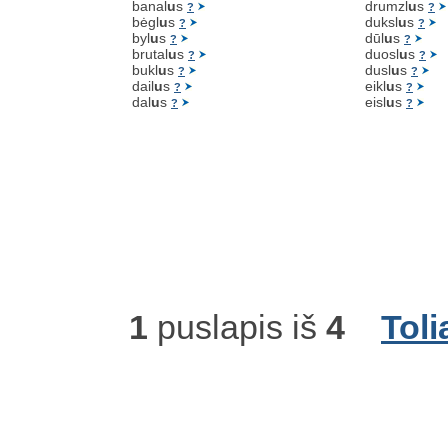
banal
u
s
drumzl
u
s
?
?
bėgl
u
s
duksl
u
s
?
?
byl
u
s
dūl
u
s
?
?
brutal
u
s
duosl
u
s
?
?
bukl
u
s
dusl
u
s
?
?
dail
u
s
eikl
u
s
?
?
dal
u
s
eisl
u
s
?
?
1
puslapis iš
4
Toli