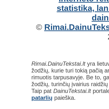
©
Rimai.DainuTekst
Rimai.DainuTekstai.lt
yra lietu
žodžių, kurie turi tokią pačią a
rimuotis tarpusavyje. Be to, gal
žodžių, turinčių įvairius raidži
Taip pat
DainuTekstai.lt
portal
patarlių
paieška.