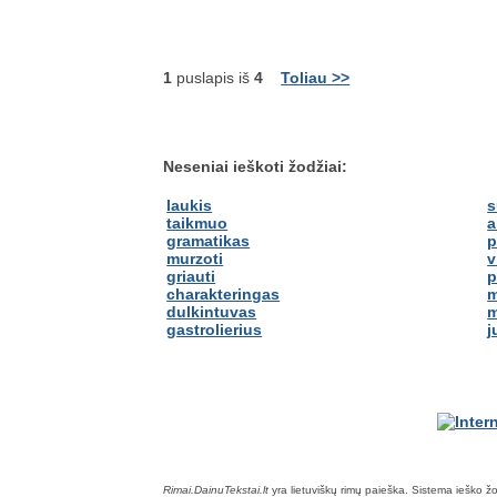
1
puslapis iš
4
Toliau >>
Neseniai ieškoti žodžiai:
laukis
s
taikmuo
a
gramatikas
p
murzoti
v
griauti
p
charakteringas
m
dulkintuvas
m
gastrolierius
j
Rimai.DainuTekstai.lt
yra lietuviškų rimų paieška. Sistema ieško žodž