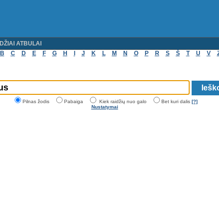
DŽIAI ATBULAI
B
C
D
E
F
G
H
I
J
K
L
M
N
O
P
R
S
Š
T
U
V
Pilnas žodis
Pabaiga
Kiek raidžių nuo galo
Bet kuri dalis
[?]
Nustatymai