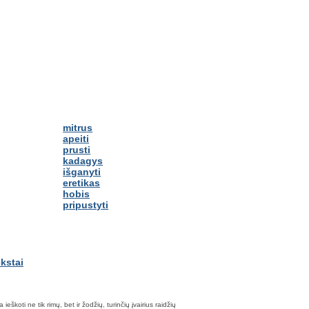
mitrus
apeiti
prusti
kadagys
išganyti
eretikas
hobis
pripustyti
škoti ne tik rimų, bet ir žodžių, turinčių įvairius raidžių