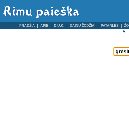
PRADŽIA
APIE
D.U.K.
DAINŲ ŽODŽIAI
PATARLĖS
ŽO
A