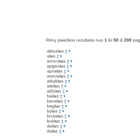
Rimų paieškos rezultatai nuo
1
iki
50
iš
200
pag
aktual
u
s
?
al
u
s
?
amoral
u
s
?
apgaul
u
s
?
apval
u
s
?
asocial
u
s
?
atkakl
u
s
?
atkil
u
s
?
atžūl
u
s
?
bail
u
s
?
banal
u
s
?
bėgl
u
s
?
byl
u
s
?
brutal
u
s
?
bukl
u
s
?
dail
u
s
?
dal
u
s
?