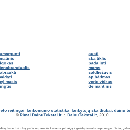
umarguoti
austi
matinis
skaitiklis
igokas
padalinti
ienabranduolis
maras
abraukti
saldliežuvis
aldyti
apibėrimas
ylimasis
verteiviškas
ungtis
deimantinis
©
Rimai.DainuTekstai.lt
.:.
DainuTekstai.lt
, 2010
ių, kurie turi tokią pačią ar panašią kirčiuotą pabaigą ir galėtų rimuotis tarpusavyje. Be to, galima ie