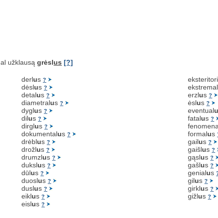
al užklausą
grėsl
us
[?]
derl
u
s
eksteritori
?
dėsl
u
s
ekstrema
?
detal
u
s
erzl
u
s
?
?
diametral
u
s
ėsl
u
s
?
?
dygl
u
s
eventual
?
dil
u
s
fatal
u
s
?
?
dirgl
u
s
fenomena
?
dokumental
u
s
formal
u
s
?
drėbl
u
s
gail
u
s
?
?
drožl
u
s
gaišl
u
s
?
?
drumzl
u
s
gąsl
u
s
?
?
duksl
u
s
gašl
u
s
?
?
dūl
u
s
genial
u
s
?
duosl
u
s
gil
u
s
?
?
dusl
u
s
girkl
u
s
?
?
eikl
u
s
gižl
u
s
?
?
eisl
u
s
?