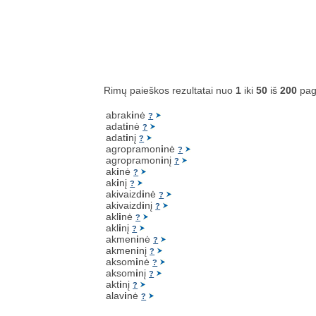
Rimų paieškos rezultatai nuo
1
iki
50
iš
200
pag
abrak
i
nė
?
adat
i
nė
?
adat
i
nį
?
agropramon
i
nė
?
agropramon
i
nį
?
ak
i
nė
?
ak
i
nį
?
akivaizd
i
nė
?
akivaizd
i
nį
?
akl
i
nė
?
akl
i
nį
?
akmen
i
nė
?
akmen
i
nį
?
aksom
i
nė
?
aksom
i
nį
?
akt
i
nį
?
alav
i
nė
?