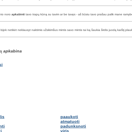
inio noro
apkabinti
tavo trapų kūną su tavim ar be tavęs - aš būsiu tavo prašau palik mane ramybė
ijok netikėt neklausyt naktimis užsikimšus mintis savo mintis tai ką šaukia širdis juodą karštį pla
są
apkabina
si
dis
paaukoti
atmatuoti
nti
padunksnoti
i
viris