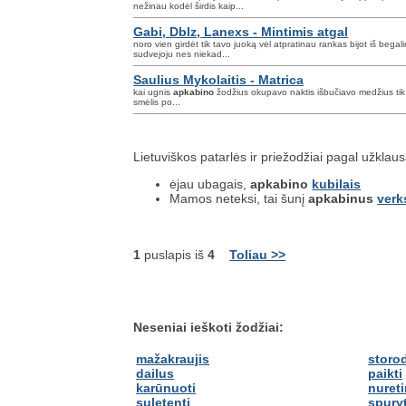
nežinau kodėl širdis kaip...
Gabi, Dblz, Lanexs - Mintimis atgal
noro vien girdėt tik tavo juoką vėl atpratinau rankas bijot iš begal
sudvejoju nes niekad...
Saulius Mykolaitis - Matrica
kai ugnis
apkabino
žodžius okupavo naktis išbučiavo medžius tik b
smėlis po...
Lietuviškos patarlės ir priežodžiai pagal užklau
ėjau ubagais,
apkabino
kubilais
Mamos neteksi, tai šunį
apkabinus
verk
1
puslapis iš
4
Toliau >>
Neseniai ieškoti žodžiai:
mažakraujis
storo
dailus
paikti
karūnuoti
nureti
suletenti
spuryt