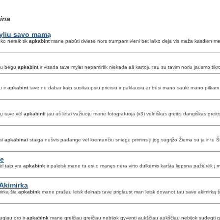
ina
myliu savo mamą
ko nereik tik
apkabint
mane pabūti dviese nors trumpam vieni bet laiko deja vis maža kasdien me
liau bėgu
apkabint
ir visada tave mylėt nepamiršk niekada aš kartoju tau su tavim noriu jausmo tikro p
u ir
apkabint
tave nu dabar kaip susikaupsiu prieisiu ir paklausiu ar būsi mano saulė mano pilkam
tų tave vėl
apkabinti
jau aš lėtai važiuoju mane fotografuoja (x3) velniškas greitis dangiškas greit
iai
apkabinai
staiga nušvis padange vėl krentančiu sniegu primins ji jog sugrįžo Žiema su ja ir tu 
ne
ėl taip yra
apkabink
ir paleisk mane tu esi o manęs nėra virto dulkėmis karšta liepsna pažiūrėk į m
 Akimirka
mirką šią
apkabink
mane prašau leisk delnais tave priglaust man leisk dovanot tau save akimirką ši
ugiau oro ir
apkabink
mane greičiau greičiau nebijok gyventi aukščiau aukščiau nebijok sudegti g