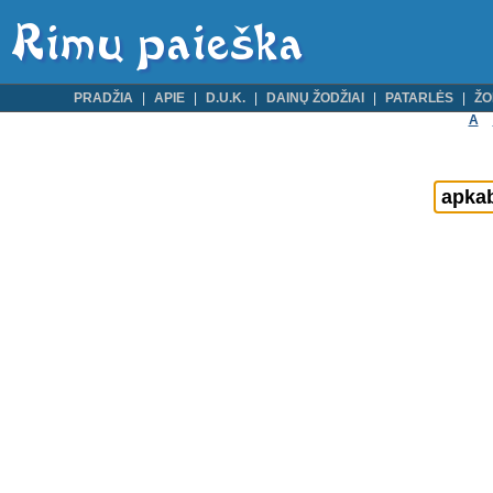
PRADŽIA
APIE
D.U.K.
DAINŲ ŽODŽIAI
PATARLĖS
ŽO
A