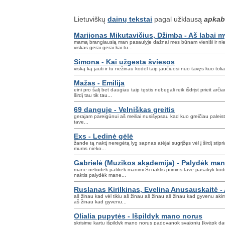
Lietuviškų
dainų tekstai
pagal užklausą
apkab
Marijonas Mikutavičius, Džimba - Aš labai 
mamą brangiausią man pasaulyje dažnai mes būnam vieniši ir nie
viskas gerai gerai kai tu...
Simona - Kai užgesta šviesos
viską ką jauti ir tu nežinau kodėl taip jaučiuosi nuo tavęs kuo to
Mažas - Emilija
eini pro šalį bet daugiau taip tęstis nebegali reik išdrįst prieit arčia
širdį tau tik tau...
69 danguje - Velniškas greitis
gerajam pareigūnui aš meiliai nusišypsau kad kuo greičiau paleis
tave...
Exs - Ledinė gėlė
žande tą naktį neregėtą lyg sapnas atėjai sugrįžęs vėl į širdį stipr
mums nieko...
Gabrielė (Muzikos akademija) - Palydėk ma
mane neliūdėk patikėk manimi Ši naktis primins tave pasakyk kod
naktis palydėk mane...
Ruslanas Kirilkinas, Evelina Anusauskaitė -
aš žinau kad vėl tikiu aš žinau aš žinau aš žinau kad gyvenu aki
aš žinau kad gyvenu...
Olialia pupytės - Išpildyk mano norus
skrisime kartu išpildyk mano norus padovanok svajonių Įkvėpk da