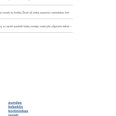
j netark tų žodžių Žinok aš viską suprantu nebelaikau bet
ukų su savim pasiimk baltą nemigo naktį tyla užgesink laikas –
pundas
kebeklis
kortininkas
įsopti