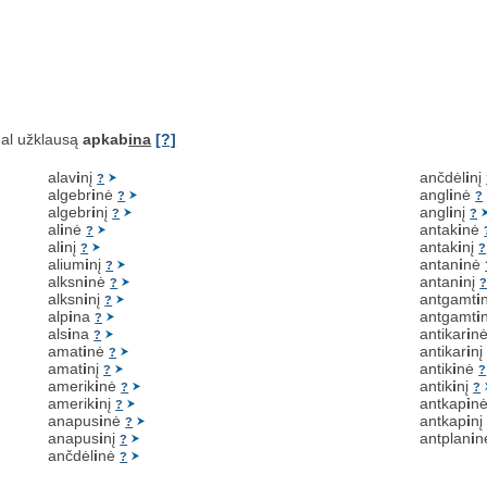
al užklausą
apkab
ina
[?]
alav
i
nį
ančdėl
i
nį
?
algebr
i
nė
angl
i
nė
?
?
algebr
i
nį
angl
i
nį
?
?
al
i
nė
antak
i
nė
?
al
i
nį
antak
i
nį
?
?
alium
i
nį
antan
i
nė
?
alksn
i
nė
antan
i
nį
?
alksn
i
nį
antgamt
i
?
alp
i
na
antgamt
i
?
als
i
na
antikar
i
n
?
amat
i
nė
antikar
i
n
?
amat
i
nį
antik
i
nė
?
?
amerik
i
nė
antik
i
nį
?
?
amerik
i
nį
antkap
i
n
?
anapus
i
nė
antkap
i
n
?
anapus
i
nį
antplan
i
n
?
ančdėl
i
nė
?