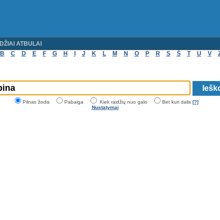
DŽIAI ATBULAI
B
C
D
E
F
G
H
I
J
K
L
M
N
O
P
R
S
Š
T
U
V
Pilnas žodis
Pabaiga
Kiek raidžių nuo galo
Bet kuri dalis
[?]
Nustatymai