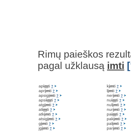
Rimų paieškos rezult
pagal užklausą
imti
ap
i
m
ti
k
i
m
ti
?
?
apr
i
m
ti
l
i
m
ti
?
?
apsig
i
m
ti
ner
i
m
ti
?
?
apsi
i
m
ti
nu
i
m
ti
?
?
atg
i
m
ti
nul
i
m
ti
?
?
at
i
m
ti
nur
i
m
ti
?
?
atk
i
m
ti
pa
i
m
ti
?
?
atsig
i
m
ti
pak
i
m
ti
?
?
g
i
m
ti
pal
i
m
ti
?
?
įg
i
m
ti
par
i
m
ti
?
?