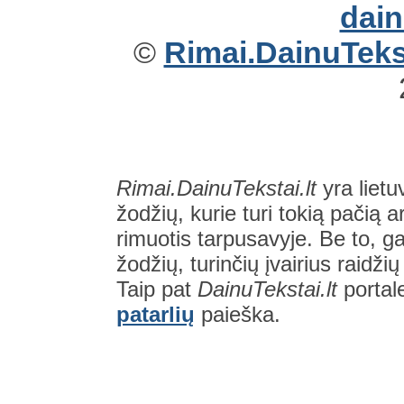
©
Rimai.DainuTekst
Rimai.DainuTekstai.lt
yra lietu
žodžių, kurie turi tokią pačią a
rimuotis tarpusavyje. Be to, gal
žodžių, turinčių įvairius raidži
Taip pat
DainuTekstai.lt
portal
patarlių
paieška.