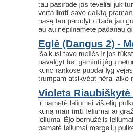
tau pasirodė jos tėveliai juk tu
verta
imti
savo daiktą pramankšt
pasą tau parodyt o tada jau gu
au au nepilnametę padariau gili
Eglė (Dangus 2) - Me
išalkusi tavo meilės ir jos tūk
pavalgyt bet gaminti jėgų netur
kurio rankose puodai lyg vėjas 
trumpam atsikvėpt nėra laiko m
Violeta Riaubiškytė 
ir pamatė leliumai vištelių pulk
kurią man
imti
leliumai ar graž
leliumai Ėjo bernužėlis leliumai
pamatė leliumai mergelių pulkel