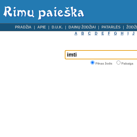
PRADŽIA
APIE
D.U.K.
DAINŲ ŽODŽIAI
PATARLĖS
ŽODŽI
A
B
C
D
E
F
G
H
I
J
Pilnas žodis
Pabaiga