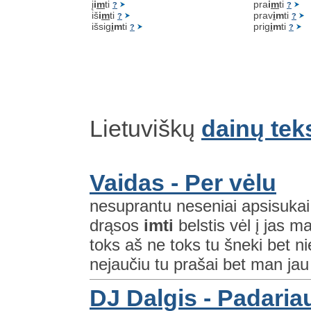
į
i
m
ti
pra
i
m
ti
?
?
iš
i
m
ti
prav
i
m
ti
?
?
išsig
i
m
ti
prig
i
m
ti
?
?
Lietuviškų
dainų tek
Vaidas - Per vėlu
nesuprantu neseniai apsisukai u
drąsos
imti
belstis vėl į jas m
toks aš ne toks tu šneki bet nie
nejaučiu tu prašai bet man jau
DJ Dalgis - Padaria