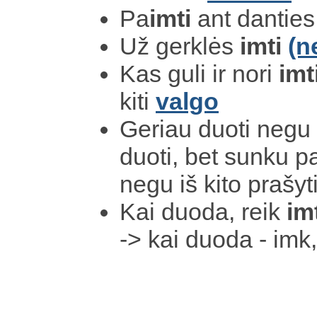
Pa
imti
ant danties
Už gerklės
imti
(n
Kas guli ir nori
imt
kiti
valgo
Geriau duoti negu
duoti, bet sunku p
negu iš kito prašy
Kai duoda, reik
imt
-> kai duoda - imk