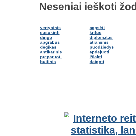
Neseniai ieškoti žod
vertybinis
capsėti
susukinti
kritus
dingo
diplomatas
apgrabus
atraminis
degikas
puodžiedys
antikarinis
apdejuoti
preparuoti
išlakti
buitinis
daigoti