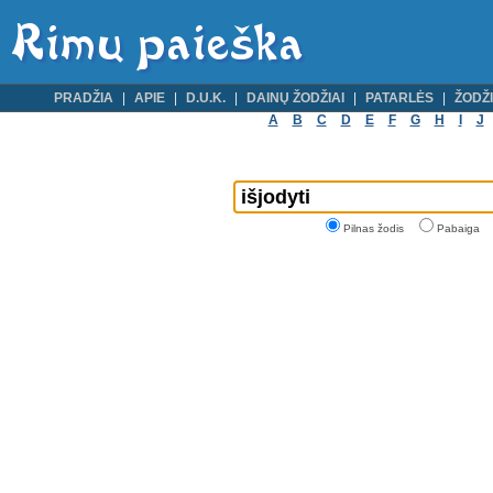
PRADŽIA
APIE
D.U.K.
DAINŲ ŽODŽIAI
PATARLĖS
ŽODŽI
A
B
C
D
E
F
G
H
I
J
Pilnas žodis
Pabaiga