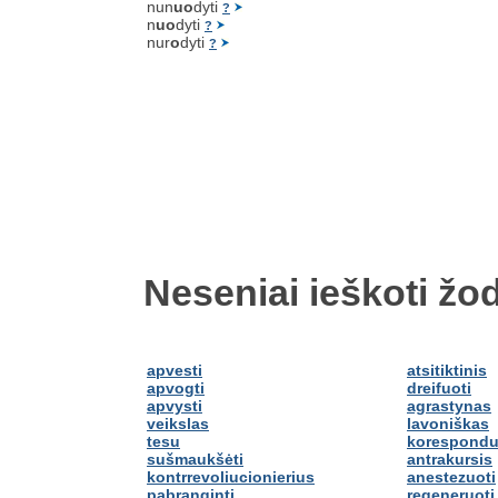
nun
uo
dyti
?
n
uo
dyti
?
nur
o
dyti
?
Neseniai ieškoti žod
apvesti
atsitiktinis
apvogti
dreifuoti
apvysti
agrastynas
veikslas
lavoniškas
tesu
korespondu
sušmaukšėti
antrakursis
kontrrevoliucionierius
anestezuoti
pabranginti
regeneruoti