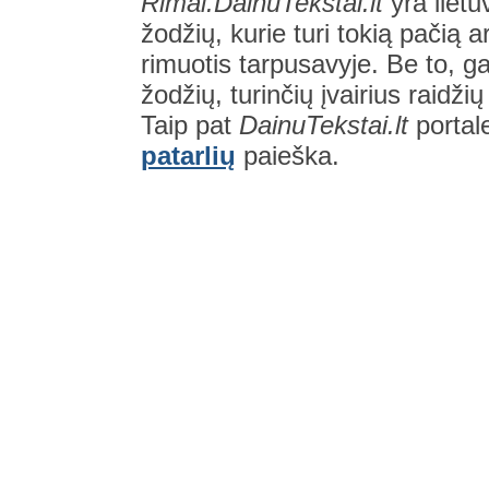
Rimai.DainuTekstai.lt
yra lietu
žodžių, kurie turi tokią pačią a
rimuotis tarpusavyje. Be to, gal
žodžių, turinčių įvairius raidži
Taip pat
DainuTekstai.lt
portal
patarlių
paieška.