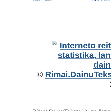
©
Rimai.DainuTekst