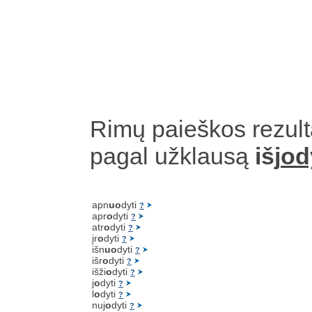
Rimų paieškos rezult
pagal užklausą
išj
od
apn
uo
dyti
?
apr
o
dyti
?
atr
o
dyti
?
įr
o
dyti
?
išn
uo
dyti
?
išr
o
dyti
?
išži
o
dyti
?
j
o
dyti
?
l
o
dyti
?
nuj
o
dyti
?