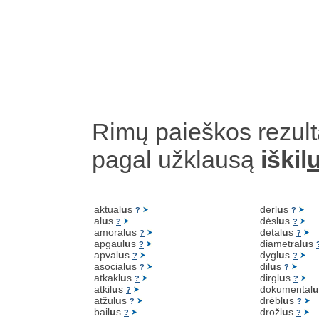
Rimų paieškos rezult
pagal užklausą
iškil
aktual
u
s
derl
u
s
?
?
al
u
s
dėsl
u
s
?
?
amoral
u
s
detal
u
s
?
?
apgaul
u
s
diametral
u
s
?
apval
u
s
dygl
u
s
?
?
asocial
u
s
dil
u
s
?
?
atkakl
u
s
dirgl
u
s
?
?
atkil
u
s
dokumental
u
?
atžūl
u
s
drėbl
u
s
?
?
bail
u
s
drožl
u
s
?
?