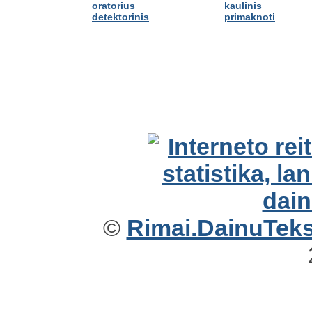
oratorius
kaulinis
detektorinis
primaknoti
©
Rimai.DainuTekst