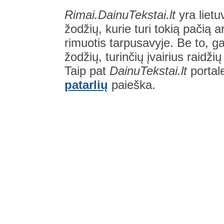
Rimai.DainuTekstai.lt
yra lietu
žodžių, kurie turi tokią pačią a
rimuotis tarpusavyje. Be to, gal
žodžių, turinčių įvairius raidži
Taip pat
DainuTekstai.lt
portal
patarlių
paieška.