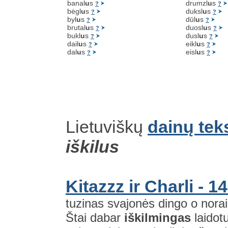
banal
u
s
drumzl
u
s
?
?
bėgl
u
s
duksl
u
s
?
?
byl
u
s
dūl
u
s
?
?
brutal
u
s
duosl
u
s
?
?
bukl
u
s
dusl
u
s
?
?
dail
u
s
eikl
u
s
?
?
dal
u
s
eisl
u
s
?
?
Lietuviškų
dainų tek
iškilus
Kitazzz ir Charli - 1
tuzinas svajonės dingo o norai
Štai dabar
iškilmingas
laidot