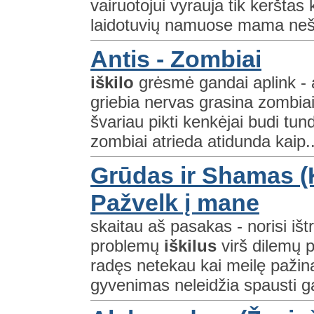
vairuotojui vyrauja tik kerštas
laidotuvių namuose mama nešne
Antis - Zombiai
iškilo
grėsmė gandai aplink - 
griebia nervas grasina zombia
švariau pikti kenkėjai budi tun
zombiai atrieda atidunda kaip..
Grūdas ir Shamas (K
Pažvelk į mane
skaitau aš pasakas - norisi iš
problemų
iškilus
virš dilemų pa
radęs netekau kai meilę paži
gyvenimas neleidžia spausti g