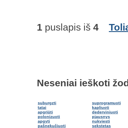
1
puslapis iš
4
Toli
Neseniai ieškoti žod
suburgzti
suprogramuoti
tatai
kapliuoti
apgriūti
dederviniuoti
polonizuoti
pjausnys
apgyti
nukviesti
pašnekučiuoti
sekstetas