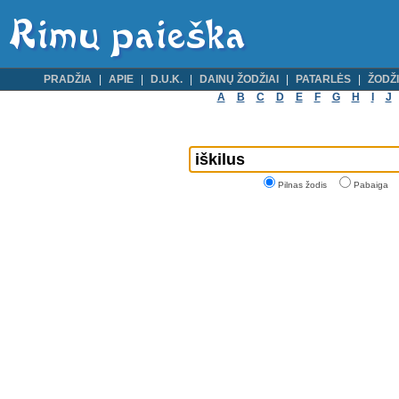
PRADŽIA
APIE
D.U.K.
DAINŲ ŽODŽIAI
PATARLĖS
ŽODŽI
A
B
C
D
E
F
G
H
I
J
Pilnas žodis
Pabaiga