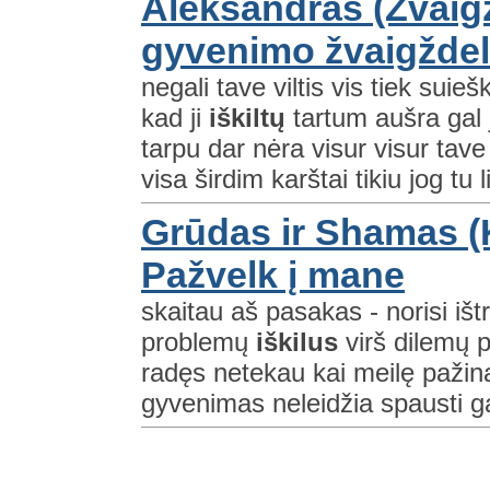
Aleksandras (Žvaigž
gyvenimo žvaigžde
negali tave viltis vis tiek suie
kad ji
iškiltų
tartum aušra gal j
tarpu dar nėra visur visur tav
visa širdim karštai tikiu jog tu 
Grūdas ir Shamas (K
Pažvelk į mane
skaitau aš pasakas - norisi iš
problemų
iškilus
virš dilemų pa
radęs netekau kai meilę paži
gyvenimas neleidžia spausti g