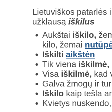
Lietuviškos patarlės i
užklausą
iškilus
Aukštai
iškilo,
žema
kilo, žemai
nutūp
Iškilti
aikštėn
Tik viena
iškilmė,
Visa
iškilmė,
kad 
Galva žmogų ir tu
Iškilo
kaip tešla a
Kvietys nuskendo,