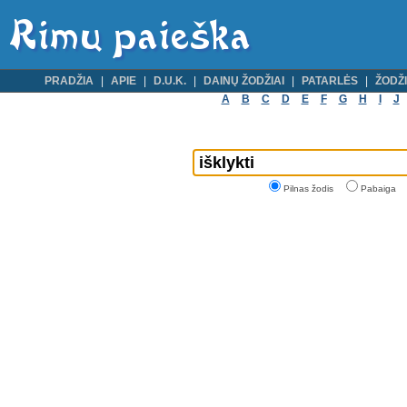
PRADŽIA
APIE
D.U.K.
DAINŲ ŽODŽIAI
PATARLĖS
ŽODŽI
A
B
C
D
E
F
G
H
I
J
Pilnas žodis
Pabaiga