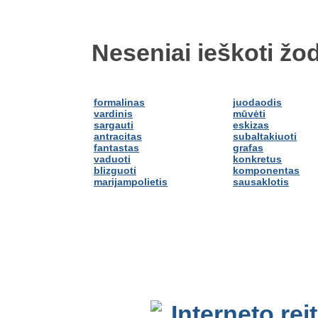
Neseniai ieškoti žod
formalinas
juodaodis
vardinis
mūvėti
sargauti
eskizas
antracitas
subaltakiuoti
fantastas
grafas
vaduoti
konkretus
blizguoti
komponentas
marijampolietis
sausaklotis