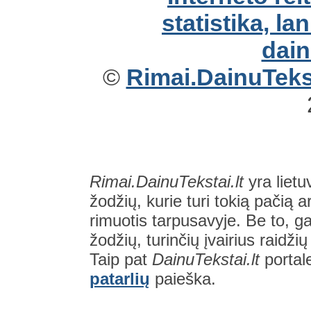
©
Rimai.DainuTekst
Rimai.DainuTekstai.lt
yra lietu
žodžių, kurie turi tokią pačią a
rimuotis tarpusavyje. Be to, gal
žodžių, turinčių įvairius raidži
Taip pat
DainuTekstai.lt
portal
patarlių
paieška.