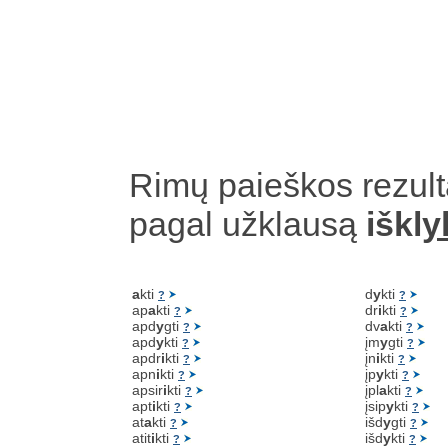
Rimų paieškos rezult
pagal užklausą
iškl
y
a
kti
d
y
kti
?
?
ap
a
kti
dr
i
kti
?
?
apd
y
gti
dv
a
kti
?
?
apd
y
kti
įm
y
gti
?
?
apdr
i
kti
įn
i
kti
?
?
apn
i
kti
įp
y
kti
?
?
apsir
i
kti
įpl
a
kti
?
?
apt
i
kti
įsip
y
kti
?
?
at
a
kti
išd
y
gti
?
?
atit
i
kti
išd
y
kti
?
?