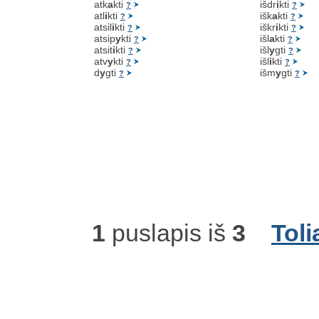
atk
a
kti
išdr
i
kti
?
?
atl
i
kti
išk
a
kti
?
?
atsil
i
kti
iškr
i
kti
?
?
atsip
y
kti
išl
a
kti
?
?
atsit
i
kti
išl
y
gti
?
?
atv
y
kti
išl
i
kti
?
?
d
y
gti
išm
y
gti
?
?
1
puslapis iš
3
Toli