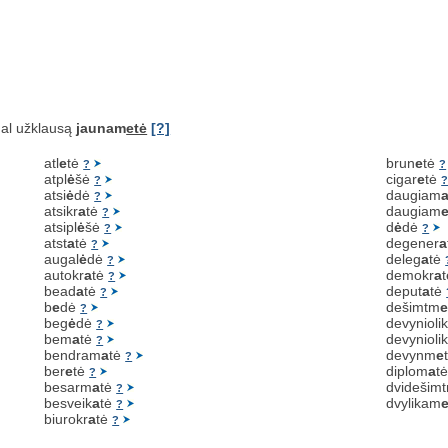
al užklausą
jaunam
etė
[?]
atl
e
tė
brun
e
tė
?
?
atpl
ė
šė
cigar
e
tė
?
atsi
ė
dė
daugiam
?
atsikr
a
tė
daugiam
?
atsipl
ė
šė
d
ė
dė
?
?
atst
a
tė
degener
a
?
augal
ė
dė
deleg
a
tė
?
autokr
a
tė
demokr
a
?
bead
a
tė
deput
a
tė
?
b
e
dė
dešimtm
?
beg
ė
dė
devynioli
?
bem
a
tė
devynioli
?
bendram
a
tė
devynm
e
?
ber
e
tė
diplom
a
t
?
besarm
a
tė
dvidešim
?
besveik
a
tė
dvylikam
?
biurokr
a
tė
?