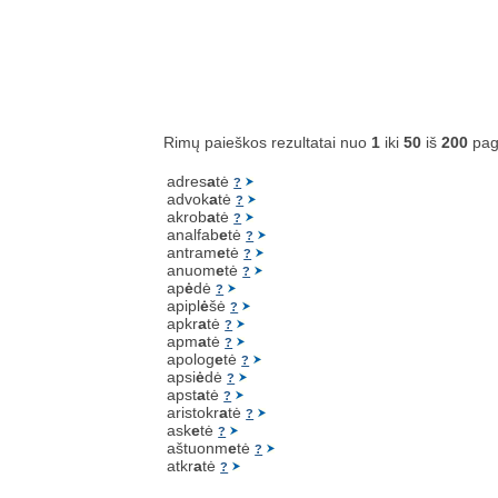
Rimų paieškos rezultatai nuo
1
iki
50
iš
200
pag
adres
a
tė
?
advok
a
tė
?
akrob
a
tė
?
analfab
e
tė
?
antram
e
tė
?
anuom
e
tė
?
ap
ė
dė
?
apipl
ė
šė
?
apkr
a
tė
?
apm
a
tė
?
apolog
e
tė
?
apsi
ė
dė
?
apst
a
tė
?
aristokr
a
tė
?
ask
e
tė
?
aštuonm
e
tė
?
atkr
a
tė
?