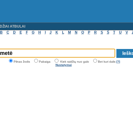
DŽIAI ATBULAI
B
C
D
E
F
G
H
I
J
K
L
M
N
O
P
R
S
Š
T
U
V
Pilnas žodis
Pabaiga
Kiek raidžių nuo galo
Bet kuri dalis
[?]
Nustatymai