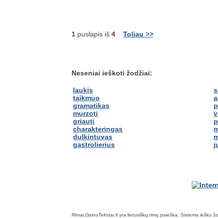
1
puslapis iš
4
Toliau >>
Neseniai ieškoti žodžiai:
laukis
s
taikmuo
a
gramatikas
p
murzoti
v
griauti
p
charakteringas
m
dulkintuvas
m
gastrolierius
j
Rimai.DainuTekstai.lt
yra lietuviškų rimų paieška. Sistema ieško žodž