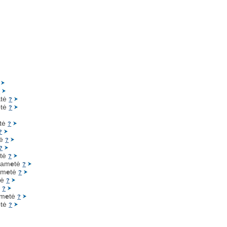
?
a
tė
?
e
tė
?
tė
?
?
tė
?
?
e
tė
?
kam
e
tė
?
km
e
tė
?
tė
?
ė
?
tm
e
tė
?
e
tė
?