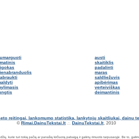
umarguoti
austi
matinis
skaitiklis
igokas
padalinti
ienabranduolis
maras
abraukti
saldliežuvis
aldyti
apibėrimas
ylimasis
verteiviškas
ungtis
deimantinis
©
Rimai.DainuTekstai.lt
.:.
DainuTekstai.lt
, 2010
ių, kurie turi tokią pačią ar panašią kirčiuotą pabaigą ir galėtų rimuotis tarpusavyje. Be to, galima ie