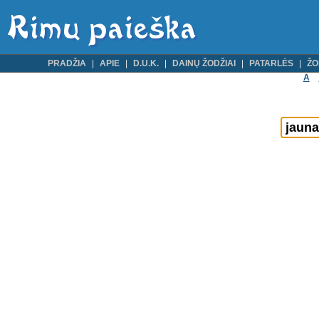
PRADŽIA
APIE
D.U.K.
DAINŲ ŽODŽIAI
PATARLĖS
ŽO
A