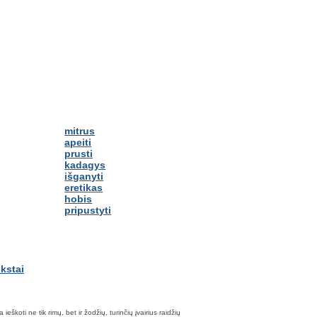
mitrus
apeiti
prusti
kadagys
išganyti
eretikas
hobis
pripustyti
škoti ne tik rimų, bet ir žodžių, turinčių įvairius raidžių