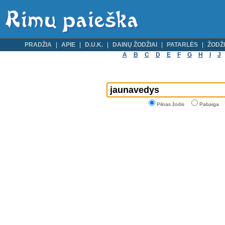
PRADŽIA
APIE
D.U.K.
DAINŲ ŽODŽIAI
PATARLĖS
ŽODŽI
A
B
C
D
E
F
G
H
I
J
Pilnas žodis
Pabaiga