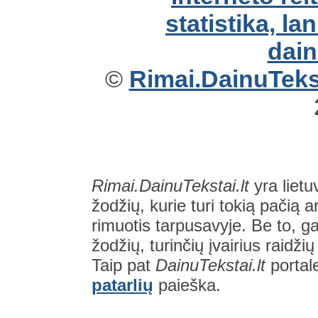
©
Rimai.DainuTekst
Rimai.DainuTekstai.lt
yra lietu
žodžių, kurie turi tokią pačią a
rimuotis tarpusavyje. Be to, gal
žodžių, turinčių įvairius raidži
Taip pat
DainuTekstai.lt
portal
patarlių
paieška.