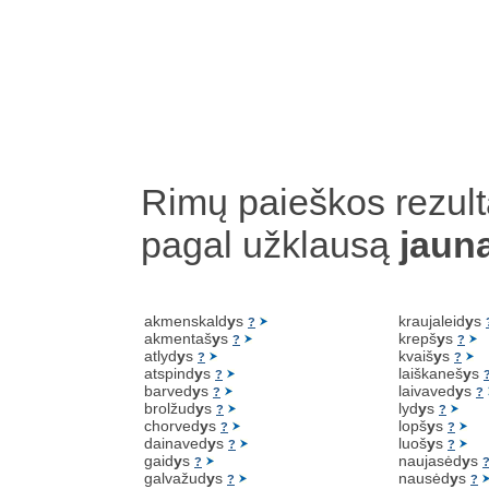
Rimų paieškos rezult
pagal užklausą
jaun
akmenskald
y
s
kraujaleid
y
s
?
akmentaš
y
s
krepš
y
s
?
?
atlyd
y
s
kvaiš
y
s
?
?
atspind
y
s
laiškaneš
y
s
?
barved
y
s
laivaved
y
s
?
?
brolžud
y
s
lyd
y
s
?
?
chorved
y
s
lopš
y
s
?
?
dainaved
y
s
luoš
y
s
?
?
gaid
y
s
naujasėd
y
s
?
galvažud
y
s
nausėd
y
s
?
?