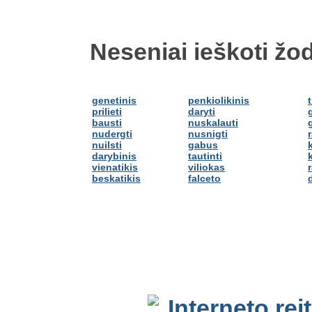
Neseniai ieškoti žod
genetinis
penkiolikinis
prilieti
daryti
bausti
nuskalauti
nudergti
nusnigti
nuilsti
gabus
darybinis
tautinti
k
vienatikis
viliokas
beskatikis
falceto