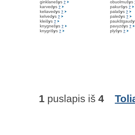
ginklaneš
y
s
obuolmuš
y
s
?
karved
y
s
pakurš
y
s
?
?
keliaved
y
s
palaš
y
s
?
?
kelved
y
s
paled
y
s
?
?
kleiš
y
s
paukštgaud
y
?
knygneš
y
s
pavyzd
y
s
?
?
knygriš
y
s
plyš
y
s
?
?
1
puslapis iš
4
Toli