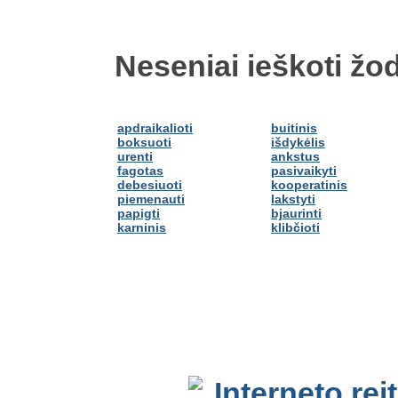
Neseniai ieškoti žod
apdraikalioti
buitinis
boksuoti
išdykėlis
urenti
ankstus
fagotas
pasivaikyti
debesiuoti
kooperatinis
piemenauti
lakstyti
papigti
bjaurinti
karninis
klibčioti