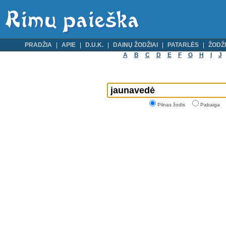
PRADŽIA
APIE
D.U.K.
DAINŲ ŽODŽIAI
PATARLĖS
ŽODŽI
A
B
C
D
E
F
G
H
I
J
Pilnas žodis
Pabaiga