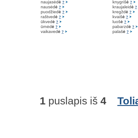
naujasėd
ė
knygriš
ė
?
?
nausėd
ė
kraujaleid
ė
?
?
puodžied
ė
kregžd
ė
?
?
raštved
ė
kvaiš
ė
?
?
ūkved
ė
luoš
ė
?
?
ūmėd
ė
pabarzd
ė
?
?
vaikaved
ė
palaš
ė
?
?
1
puslapis iš
4
Toli