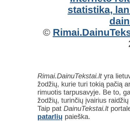
©
Rimai.DainuTekst
Rimai.DainuTekstai.lt
yra lietu
žodžių, kurie turi tokią pačią a
rimuotis tarpusavyje. Be to, gal
žodžių, turinčių įvairius raidži
Taip pat
DainuTekstai.lt
portal
patarlių
paieška.