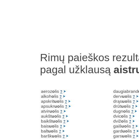
Rimų paieškos rezult
pagal užklausą
aistr
aeroz
o
lis
daugiabrand
?
alkoh
o
lis
derv
uo
lis
?
?
apskrit
uo
lis
drąs
uo
lis
?
?
apsukr
uo
lis
drūt
uo
lis
?
?
atvir
uo
lis
dugn
o
lis
?
?
aukšt
uo
lis
dvic
o
lis
?
?
baikšt
uo
lis
dviž
o
lis
?
?
bais
uo
lis
gaiš
uo
lis
?
?
balt
uo
lis
gard
uo
lis
?
?
baršk
uo
lis
gars
uo
lis
?
?