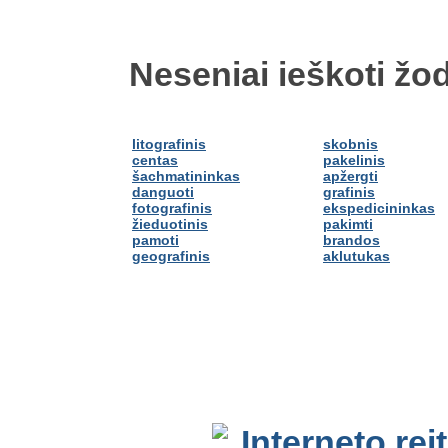
Neseniai ieškoti žod
litografinis
skobnis
centas
pakelinis
šachmatininkas
apžergti
danguoti
grafinis
fotografinis
ekspedicininkas
žieduotinis
pakimti
pamoti
brandos
geografinis
aklutukas