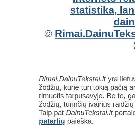
©
Rimai.DainuTekst
Rimai.DainuTekstai.lt
yra lietu
žodžių, kurie turi tokią pačią a
rimuotis tarpusavyje. Be to, gal
žodžių, turinčių įvairius raidži
Taip pat
DainuTekstai.lt
portal
patarlių
paieška.