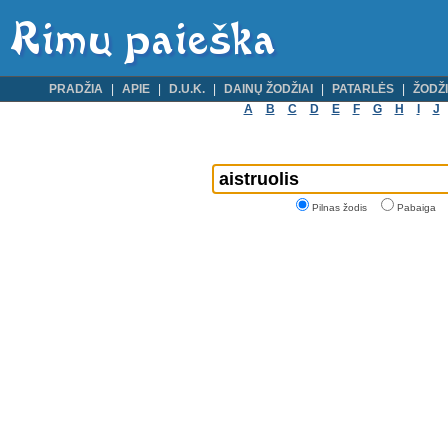
PRADŽIA
APIE
D.U.K.
DAINŲ ŽODŽIAI
PATARLĖS
ŽODŽI
A
B
C
D
E
F
G
H
I
J
Pilnas žodis
Pabaiga