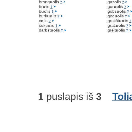
brang
uo
lis
gaz
o
lis
?
?
br
o
lis
ger
uo
lis
?
?
b
uo
lis
gobš
uo
lis
?
?
burk
uo
lis
god
uo
lis
?
?
c
o
lis
grakšt
uo
lis
?
?
čeku
o
lis
graž
uo
lis
?
?
darbšt
uo
lis
greit
uo
lis
?
?
1
puslapis iš
3
Toli