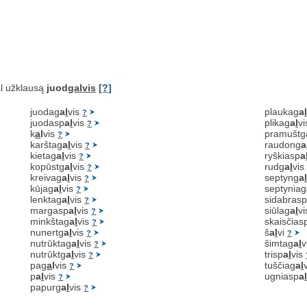
l užklausą
juodg
alvis
[?]
juodag
a
l
vis
plaukag
a
?
juodasp
a
l
vis
plikag
a
l
v
?
k
a
l
vis
pramuštg
?
karštag
a
l
vis
raudong
a
?
kietag
a
l
vis
ryškiasp
a
?
kopūstg
a
l
vis
rudg
a
l
vi
?
kreivag
a
l
vis
septyng
a
?
kūjag
a
l
vis
septyniag
?
lenktag
a
l
vis
sidabras
?
margasp
a
l
vis
siūlag
a
l
v
?
minkštag
a
l
vis
skaisčias
?
nunertg
a
l
vis
š
a
l
vi
?
?
nutrūktag
a
l
vis
šimtag
a
l
v
?
nutrūktg
a
l
vis
trisp
a
l
vis
?
pag
a
l
vis
tuščiag
a
l
?
p
a
l
vis
ugniasp
a
?
papurg
a
l
vis
?