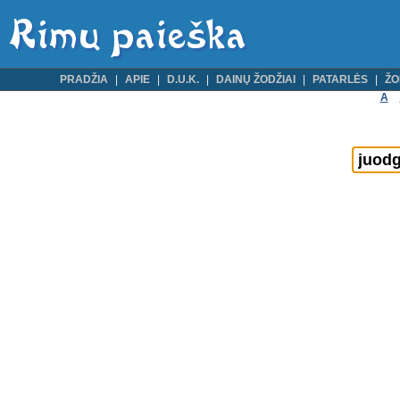
PRADŽIA
APIE
D.U.K.
DAINŲ ŽODŽIAI
PATARLĖS
ŽO
A