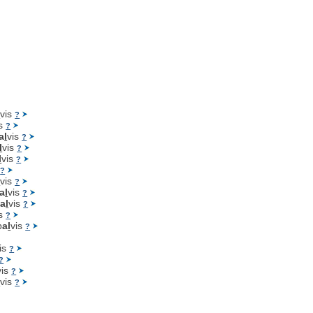
l
vis
?
is
?
a
l
vis
?
l
vis
?
l
vis
?
s
?
l
vis
?
a
l
vis
?
p
a
l
vis
?
is
?
p
a
l
vis
?
is
?
?
vis
?
l
vis
?