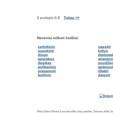
1
puslapis iš
2
Toliau >>
Neseniai ieškoti žodžiai:
vertybinis
capsėti
susukinti
kritus
dingo
diploma
apgrabus
atramini
degikas
puodžie
antikarinis
apdejuot
preparuoti
išlakti
buitinis
daigoti
Rimai.DainuTekstai.lt
yra lietuviškų rimų paieška. Sistema ieško žodž