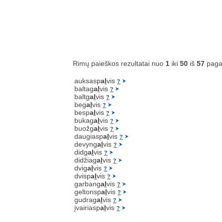
Rimų paieškos rezultatai nuo
1
iki
50
iš
57
paga
auksasp
a
l
vis
?
baltag
a
l
vis
?
baltg
a
l
vis
?
beg
a
l
vis
?
besp
a
l
vis
?
bukag
a
l
vis
?
buožg
a
l
vis
?
daugiasp
a
l
vis
?
devyng
a
l
vis
?
didg
a
l
vis
?
didžiag
a
l
vis
?
dvig
a
l
vis
?
dvisp
a
l
vis
?
garbang
a
l
vis
?
geltonsp
a
l
vis
?
gudrag
a
l
vis
?
įvairiasp
a
l
vis
?