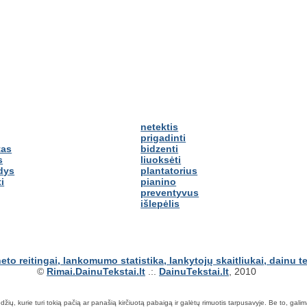
netektis
prigadinti
tas
bidzenti
s
liuoksėti
dys
plantatorius
i
pianino
preventyvus
išlepėlis
©
Rimai.DainuTekstai.lt
.:.
DainuTekstai.lt
, 2010
ių, kurie turi tokią pačią ar panašią kirčiuotą pabaigą ir galėtų rimuotis tarpusavyje. Be to, galima ie