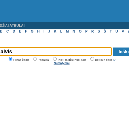
DŽIAI ATBULAI
B
C
D
E
F
G
H
I
J
K
L
M
N
O
P
R
S
Š
T
U
V
Pilnas žodis
Pabaiga
Kiek raidžių nuo galo
Bet kuri dalis
[?]
Nustatymai