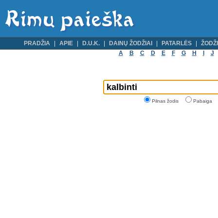
PRADŽIA
APIE
D.U.K.
DAINŲ ŽODŽIAI
PATARLĖS
ŽODŽI
A
B
C
D
E
F
G
H
I
J
Pilnas žodis
Pabaiga