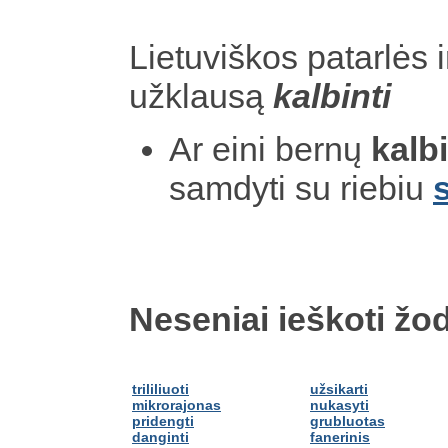
Lietuviškos patarlės i
užklausą
kalbinti
Ar eini bernų
kalb
samdyti su riebiu
Neseniai ieškoti žod
trililiuoti
užsikarti
mikrorajonas
nukasyti
pridengti
grubluotas
danginti
fanerinis