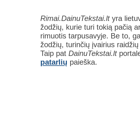
Rimai.DainuTekstai.lt
yra lietu
žodžių, kurie turi tokią pačią a
rimuotis tarpusavyje. Be to, gal
žodžių, turinčių įvairius raidži
Taip pat
DainuTekstai.lt
portal
patarlių
paieška.