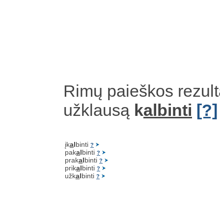
Rimų paieškos rezult
užklausą
k
albinti
[?]
įk
a
l
binti
?
pak
a
l
binti
?
prak
a
l
binti
?
prik
a
l
binti
?
užk
a
l
binti
?