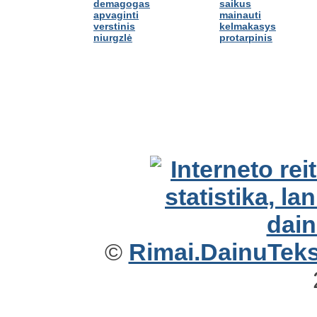
demagogas
saikus
apvaginti
mainauti
verstinis
kelmakasys
niurgzlė
protarpinis
©
Rimai.DainuTekst