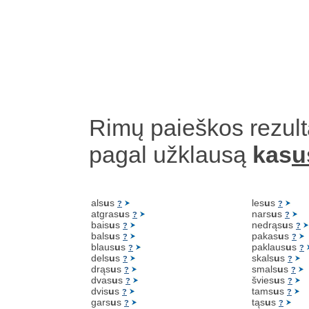
Rimų paieškos rezult
pagal užklausą
kas
u
als
u
s
les
u
s
?
?
atgras
u
s
nars
u
s
?
?
bais
u
s
nedrąs
u
s
?
?
bals
u
s
pakas
u
s
?
?
blaus
u
s
paklaus
u
s
?
?
dels
u
s
skals
u
s
?
?
drąs
u
s
smals
u
s
?
?
dvas
u
s
švies
u
s
?
?
dvis
u
s
tams
u
s
?
?
gars
u
s
tąs
u
s
?
?