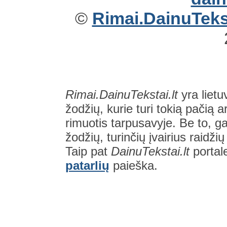
©
Rimai.DainuTekst
Rimai.DainuTekstai.lt
yra lietu
žodžių, kurie turi tokią pačią a
rimuotis tarpusavyje. Be to, gal
žodžių, turinčių įvairius raidži
Taip pat
DainuTekstai.lt
portal
patarlių
paieška.