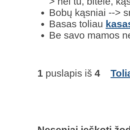
> nei tu, bitele, k
Bobų kąsniai --> 
Basas toliau
kasa
Be savo mamos ne
1
puslapis iš
4
Toli
Neseniai ieškoti žod