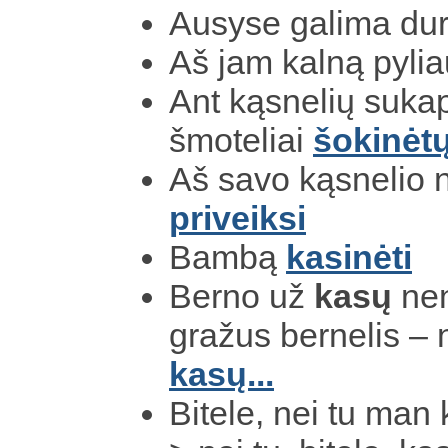
Ausyse galima du
Aš jam kalną pyli
Ant kąsnelių sukap
šmoteliai
šokinėt
Aš savo kąsnelio 
priveiksi
Bambą
kasinėti
Berno už
kasų
nen
gražus bernelis – n
kasų...
Bitele, nei tu man