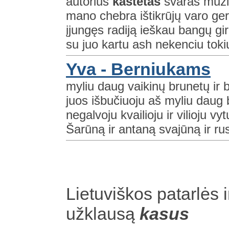
autorius
kastetas
svaras muzi
mano chebra ištikrūjų varo ger
įjungęs radiją ieškau bangų gir
su juo kartu ash nekenciu tokiu
Yva - Berniukams
myliu daug vaikinų brunetų ir 
juos išbučiuoju aš myliu daug b
negalvoju kvailioju ir vilioju vy
Šarūną ir antaną svajūną ir rus
Lietuviškos patarlės i
užklausą
kasus