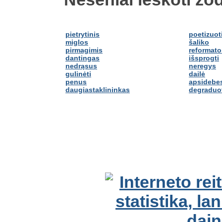
pietrytinis
poetizuot
miglos
šaliko
pirmagimis
reformato
dantingas
išsprogti
nedrąsus
neregys
gulinėti
dailė
penus
apsidebes
daugiastaklininkas
degraduo