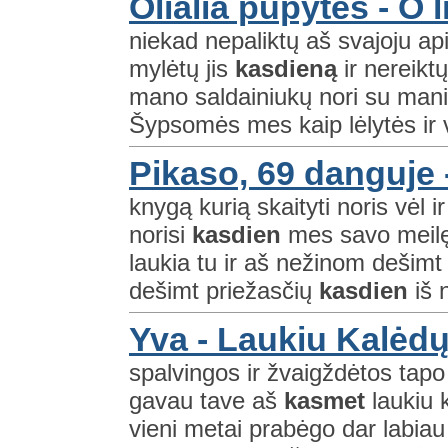
Olialia pupytės - O l
niekad nepaliktų aš svajoju ap
mylėtų jis
kasdieną
ir nereikt
mano saldainiukų nori su manim
Šypsomės mes kaip lėlytės ir vi
Pikaso, 69 danguje 
knygą kurią skaityti noris vėl i
norisi
kasdien
mes savo meil
laukia tu ir aš nežinom dešimt 
dešimt priežasčių
kasdien
iš 
Yva - Laukiu Kalėd
spalvingos ir žvaigždėtos tap
gavau tave aš
kasmet
laukiu k
vieni metai prabėgo dar labiau 