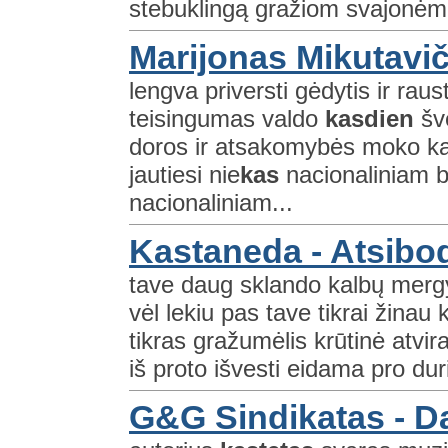
stebuklingą gražiom svajonėm 
Marijonas Mikutaviči
lengva priversti gėdytis ir raus
teisingumas valdo
kasdien
šv
doros ir atsakomybės moko kad 
jautiesi nie
kas
nacionaliniam b
nacionaliniam...
Kastaneda - Atsibod
tave daug sklando kalbų merg
vėl lekiu pas tave tikrai žinau 
tikras gražumėlis krūtinė atvira 
iš proto išvesti eidama pro dur
G&G Sindikatas - D