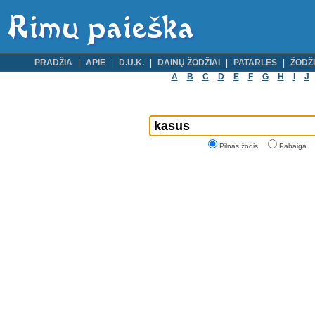
PRADŽIA
APIE
D.U.K.
DAINŲ ŽODŽIAI
PATARLĖS
ŽODŽI
A
B
C
D
E
F
G
H
I
J
Pilnas žodis
Pabaiga