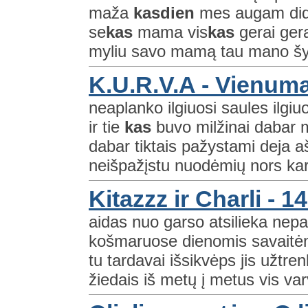
maža
kasdien
mes augam dides
se
kas
mama vis
kas
gerai gerai
myliu savo mamą tau mano šy
K.U.R.V.A - Vienum
neaplanko ilgiuosi saules ilgi
ir tie
kas
buvo milžinai dabar m
dabar tiktais pažystami deja a
neišpažįstu nuodėmių nors kar
Kitazzz ir Charli - 1
aidas nuo garso atsilieka nep
košmaruose dienomis savaitėmi
tu tardavai išsikvėps jis užtren
žiedais iš metų į metus vis varv