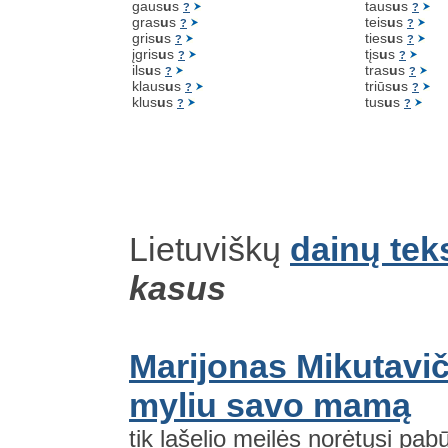
gaus
u
s
taus
u
s
?
?
gras
u
s
teis
u
s
?
?
gris
u
s
ties
u
s
?
?
įgris
u
s
tįs
u
s
?
?
ils
u
s
tras
u
s
?
?
klaus
u
s
triūs
u
s
?
?
klus
u
s
tus
u
s
?
?
Lietuviškų
dainų tek
kasus
Marijonas Mikutavič
myliu savo mamą
tik lašelio meilės norėtųsi pabū