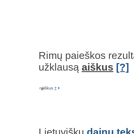
Rimų paieškos rezult
užklausą
aiškus
[?]
r
a
i
škus
?
Lietuviškų
dainų tek