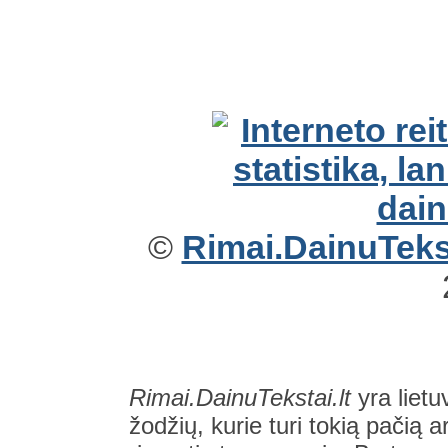
©
Rimai.DainuTekst
Rimai.DainuTekstai.lt
yra lietu
žodžių, kurie turi tokią pačią a