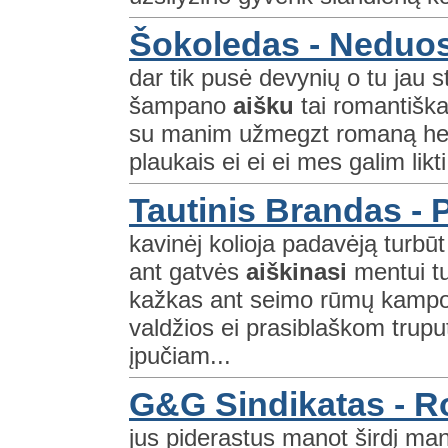
Šokoledas - Neduo
dar tik pusė devynių o tu jau s
šampano
aišku
tai romantiška 
su manim užmegzt romaną hey’o
plaukais ei ei ei mes galim likti
Tautinis Brandas -
kavinėj kolioja padavėją turbū
ant gatvės
aiškinasi
mentui t
kažkas ant seimo rūmų kampo
valdžios ei prasiblaškom trupu
įpučiam...
G&G Sindikatas - R
jus piderastus manot širdį man