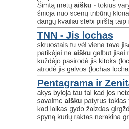
Šimtą metų
aišku
- tokius var
šnioja nuo scenų tribūnų klonai
dangų kvailiai stebi pirštą taip i
TNN - Jis lochas
skruostais tu vėl viena tave jis
patikėjai na
aišku
galbūt jisai
kuždėjo pasirodė jis kitoks (l
atrodė jis galvos (lochas locha
Pentagrama ir Zenit
akys byloja tau tai kad jos nete
savaime
aišku
patyrus tokias 
kad laikas gydo žaizdas girgžd
spyną kurių raktas nerakina gr