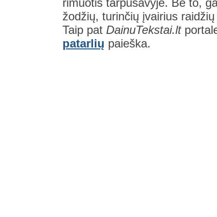
rimuotis tarpusavyje. Be to, gal
žodžių, turinčių įvairius raidži
Taip pat
DainuTekstai.lt
portal
patarlių
paieška.