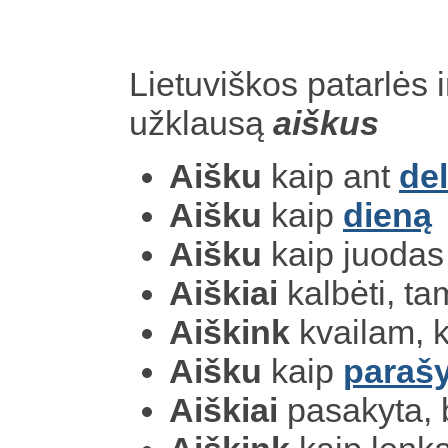
Lietuviškos patarlės i
užklausą
aiškus
Aišku
kaip ant
de
Aišku
kaip
dieną
Aišku
kaip juodas
Aiškiai
kalbėti, ta
Aiškink
kvailam, k
Aišku
kaip
parašy
Aiškiai
pasakyta, 