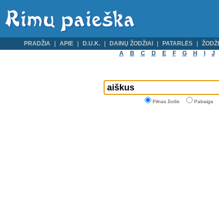
PRADŽIA
APIE
D.U.K.
DAINŲ ŽODŽIAI
PATARLĖS
ŽODŽI
A
B
C
D
E
F
G
H
I
J
Pilnas žodis
Pabaiga