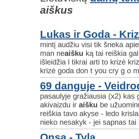
aiškus
Lukas ir Goda - Kri
mintį audžiu visi tik šneka apie
man ne
aišku
ką tai reiškia ga
išleidžia l tikrai arti to krizė k
krizė goda don t you cry g o m
69 danguje - Veidro
pasaulyje gražiausia (x2) kas 
akivaizdu ir
aišku
be užuominų 
reiškia tavo akyse - ledo krislai 
nieko nesakyk - jei sapnas tai 
Onsa - Tyla