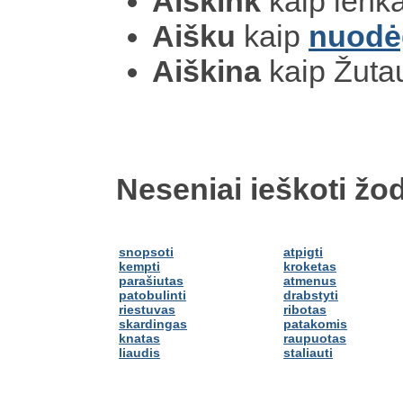
Aiškink
kaip lenk
Aišku
kaip
nuodė
Aiškina
kaip Žuta
Neseniai ieškoti žod
snopsoti
atpigti
kempti
kroketas
parašiutas
atmenus
patobulinti
drabstyti
riestuvas
ribotas
skardingas
patakomis
knatas
raupuotas
liaudis
staliauti