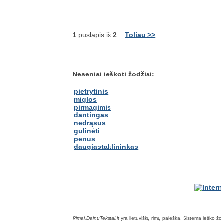
1
puslapis iš
2
Toliau >>
Neseniai ieškoti žodžiai:
pietrytinis
miglos
pirmagimis
dantingas
nedrąsus
gulinėti
penus
daugiastaklininkas
Rimai.DainuTekstai.lt
yra lietuviškų rimų paieška. Sistema ieško žodž