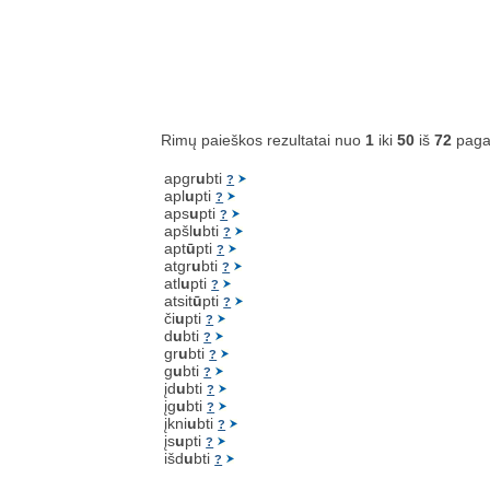
Rimų paieškos rezultatai nuo
1
iki
50
iš
72
paga
apgr
u
bti
?
apl
u
pti
?
aps
u
pti
?
apšl
u
bti
?
apt
ū
pti
?
atgr
u
bti
?
atl
u
pti
?
atsit
ū
pti
?
či
u
pti
?
d
u
bti
?
gr
u
bti
?
g
u
bti
?
įd
u
bti
?
įg
u
bti
?
įkni
u
bti
?
įs
u
pti
?
išd
u
bti
?