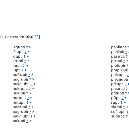
l užklausą
kni
ubti
[?]
išg
u
bti
papli
u
pti
?
išl
u
pti
par
ū
pti
?
?
kl
u
pti
pas
u
pti
?
?
kr
u
pti
pli
u
pti
?
?
k
u
pti
pral
u
pti
?
?
l
u
pti
prapli
u
pt
?
nuči
u
pti
priči
u
pti
?
?
nugr
u
bti
prikni
u
bt
?
nukni
u
bti
pril
u
pti
?
?
nukr
u
pti
pris
u
pti
?
?
nul
u
pti
prit
ū
pti
?
?
nur
u
pti
p
ū
pti
?
?
nut
ū
pti
r
u
pti
?
?
pači
u
pti
sk
u
bti
?
?
pagr
u
bti
suči
u
pti
?
?
pakni
u
bti
sud
u
bti
?
?
pal
u
pti
?