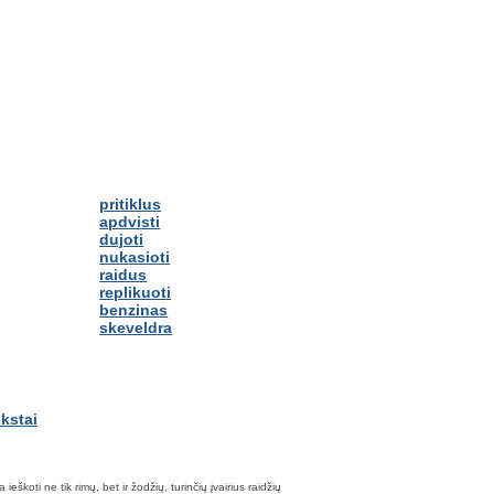
pritiklus
apdvisti
dujoti
nukasioti
raidus
replikuoti
benzinas
skeveldra
škoti ne tik rimų, bet ir žodžių, turinčių įvairius raidžių