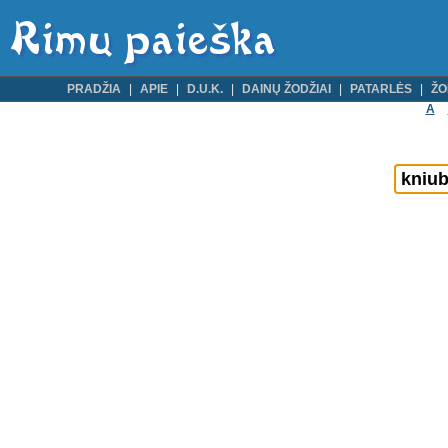
PRADŽIA
APIE
D.U.K.
DAINŲ ŽODŽIAI
PATARLĖS
ŽO
A