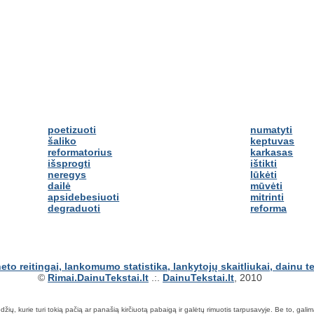
poetizuoti
numatyti
šaliko
keptuvas
reformatorius
karkasas
išsprogti
ištikti
neregys
lūkėti
dailė
mūvėti
apsidebesiuoti
mitrinti
degraduoti
reforma
©
Rimai.DainuTekstai.lt
.:.
DainuTekstai.lt
, 2010
ių, kurie turi tokią pačią ar panašią kirčiuotą pabaigą ir galėtų rimuotis tarpusavyje. Be to, galima ie