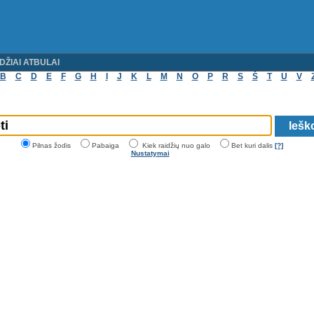
DŽIAI ATBULAI
B
C
D
E
F
G
H
I
J
K
L
M
N
O
P
R
S
Š
T
U
V
Pilnas žodis
Pabaiga
Kiek raidžių nuo galo
Bet kuri dalis
[?]
Nustatymai