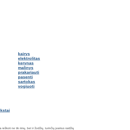
kairys
elektrolitas
kerynas
malinys
prakariauti
pasenti
sartokas
vogiuoti
škoti ne tik rimų, bet ir žodžių, turinčių įvairius raidžių