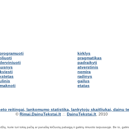
programuoti
kirklys
pliuoti
pragmatikas
derviniuoti
padraikyti
ausnys
atverstinis
kviesti
nemira
kstetas
radinys
ulinis
gailus
imaknoti
etatas
©
Rimai.DainuTekstai.lt
.:.
DainuTekstai.lt
, 2010
ių, kurie turi tokią pačią ar panašią kirčiuotą pabaigą ir galėtų rimuotis tarpusavyje. Be to, galima ie