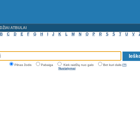
DŽIAI ATBULAI
B
C
D
E
F
G
H
I
J
K
L
M
N
O
P
R
S
Š
T
U
V
Pilnas žodis
Pabaiga
Kiek raidžių nuo galo
Bet kuri dalis
[?]
Nustatymai