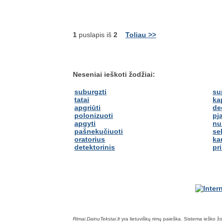
1
puslapis iš
2
Toliau >>
Neseniai ieškoti žodžiai:
suburgzti
su
tatai
ka
apgriūti
de
polonizuoti
pj
apgyti
nu
pašnekučiuoti
se
oratorius
ka
detektorinis
pr
Rimai.DainuTekstai.lt
yra lietuviškų rimų paieška. Sistema ieško žodž