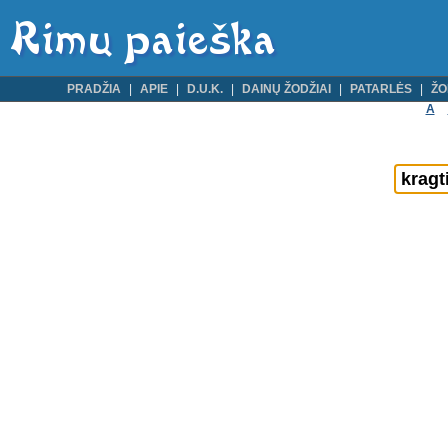
PRADŽIA
APIE
D.U.K.
DAINŲ ŽODŽIAI
PATARLĖS
ŽO
A