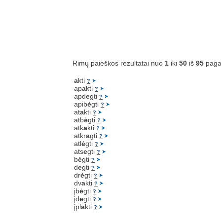
Rimų paieškos rezultatai nuo
1
iki
50
iš
95
paga
a
kti
?
ap
a
kti
?
apd
e
gti
?
apib
ė
gti
?
at
a
kti
?
atb
ė
gti
?
atk
a
kti
?
atkr
a
gti
?
atl
ė
gti
?
ats
e
gti
?
b
ė
gti
?
d
e
gti
?
dr
ė
gti
?
dv
a
kti
?
įb
ė
gti
?
įd
e
gti
?
įpl
a
kti
?