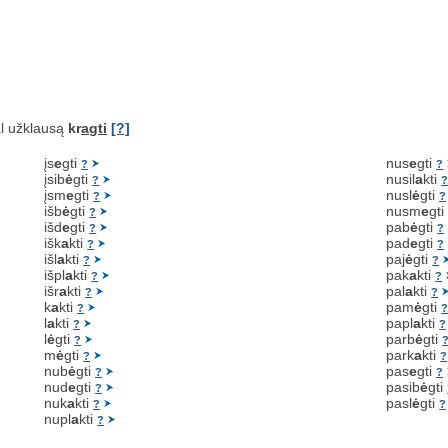
l užklausą
kr
agti
[?]
įs
e
gti
nus
e
gti
?
?
įsib
ė
gti
nusil
a
kti
?
įsm
e
gti
nusl
ė
gti
?
?
išb
ė
gti
nusm
e
gt
?
išd
e
gti
pab
ė
gti
?
?
išk
a
kti
pad
e
gti
?
?
išl
a
kti
paj
ė
gti
?
?
išpl
a
kti
pak
a
kti
?
?
išr
a
kti
pal
a
kti
?
?
k
a
kti
pam
ė
gti
?
l
a
kti
papl
a
kti
?
?
l
ė
gti
parb
ė
gti
?
m
ė
gti
park
a
kti
?
?
nub
ė
gti
pas
e
gti
?
?
nud
e
gti
pasib
ė
gti
?
nuk
a
kti
pasl
ė
gti
?
?
nupl
a
kti
?