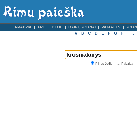
PRADŽIA
APIE
D.U.K.
DAINŲ ŽODŽIAI
PATARLĖS
ŽODŽI
A
B
C
D
E
F
G
H
I
J
Pilnas žodis
Pabaiga