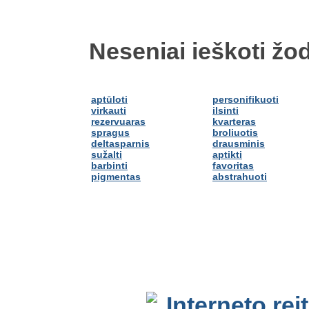
Neseniai ieškoti žod
aptūloti
personifikuoti
virkauti
ilsinti
rezervuaras
kvarteras
spragus
broliuotis
deltasparnis
drausminis
sužalti
aptikti
barbinti
favoritas
pigmentas
abstrahuoti