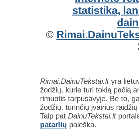
©
Rimai.DainuTekst
Rimai.DainuTekstai.lt
yra lietu
žodžių, kurie turi tokią pačią a
rimuotis tarpusavyje. Be to, gal
žodžių, turinčių įvairius raidži
Taip pat
DainuTekstai.lt
portal
patarlių
paieška.