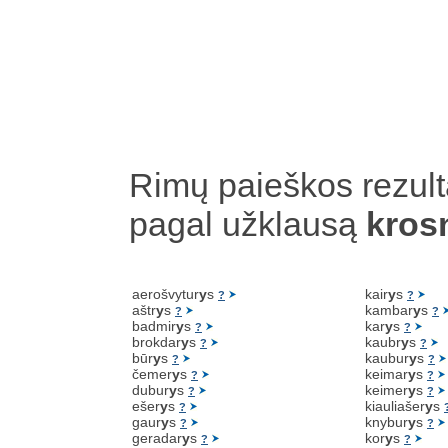
Rimų paieškos rezult
pagal užklausą
kros
aerošvytur
y
s
kair
y
s
?
?
aštr
y
s
kambar
y
s
?
?
badmir
y
s
kar
y
s
?
?
brokdar
y
s
kaubr
y
s
?
?
būr
y
s
kaubur
y
s
?
?
čemer
y
s
keimar
y
s
?
?
dubur
y
s
keimer
y
s
?
?
ešer
y
s
kiauliašer
y
s
?
gaur
y
s
knybur
y
s
?
?
geradar
y
s
kor
y
s
?
?