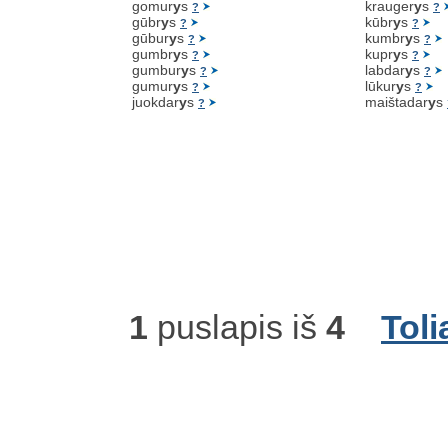
gomur
y
s
krauger
y
s
?
?
gūbr
y
s
kūbr
y
s
?
?
gūbur
y
s
kumbr
y
s
?
?
gumbr
y
s
kupr
y
s
?
?
gumbur
y
s
labdar
y
s
?
?
gumur
y
s
lūkur
y
s
?
?
juokdar
y
s
maištadar
y
s
?
1
puslapis iš
4
Toli