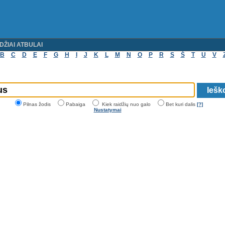
DŽIAI ATBULAI
B
C
D
E
F
G
H
I
J
K
L
M
N
O
P
R
S
Š
T
U
V
Pilnas žodis
Pabaiga
Kiek raidžių nuo galo
Bet kuri dalis
[?]
Nustatymai