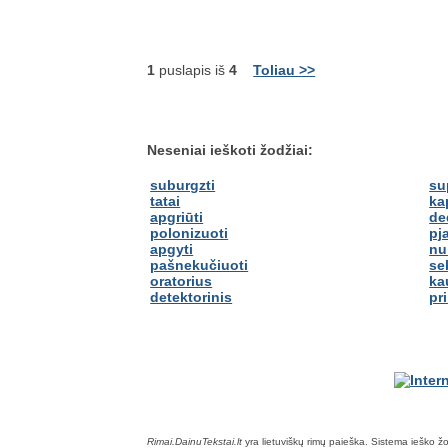
1
puslapis iš
4
Toliau >>
Neseniai ieškoti žodžiai:
suburgzti
su
tatai
ka
apgriūti
de
polonizuoti
pj
apgyti
nu
pašnekučiuoti
se
oratorius
ka
detektorinis
pr
Rimai.DainuTekstai.lt
yra lietuviškų rimų paieška. Sistema ieško žodž