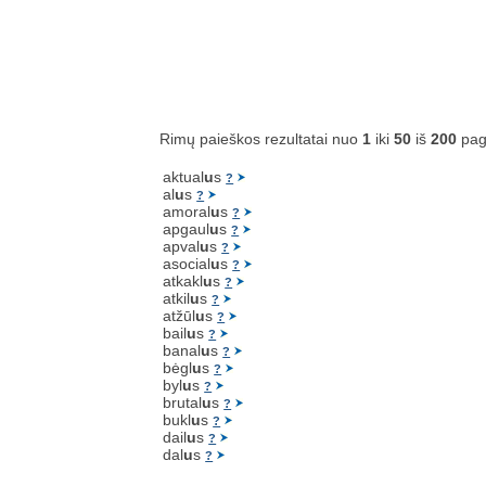
Rimų paieškos rezultatai nuo
1
iki
50
iš
200
pag
aktual
u
s
?
al
u
s
?
amoral
u
s
?
apgaul
u
s
?
apval
u
s
?
asocial
u
s
?
atkakl
u
s
?
atkil
u
s
?
atžūl
u
s
?
bail
u
s
?
banal
u
s
?
bėgl
u
s
?
byl
u
s
?
brutal
u
s
?
bukl
u
s
?
dail
u
s
?
dal
u
s
?