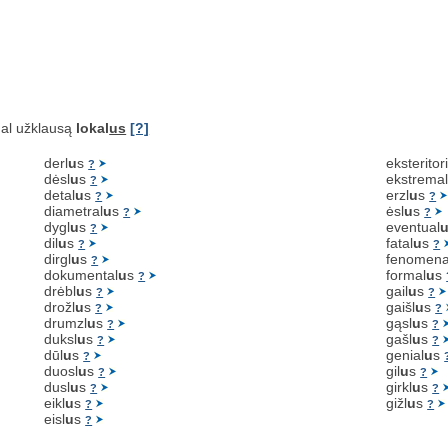
al užklausą
lokal
us
[?]
derl
u
s
eksteritori
?
dėsl
u
s
ekstrema
?
detal
u
s
erzl
u
s
?
?
diametral
u
s
ėsl
u
s
?
?
dygl
u
s
eventual
?
dil
u
s
fatal
u
s
?
?
dirgl
u
s
fenomena
?
dokumental
u
s
formal
u
s
?
drėbl
u
s
gail
u
s
?
?
drožl
u
s
gaišl
u
s
?
?
drumzl
u
s
gąsl
u
s
?
?
duksl
u
s
gašl
u
s
?
?
dūl
u
s
genial
u
s
?
duosl
u
s
gil
u
s
?
?
dusl
u
s
girkl
u
s
?
?
eikl
u
s
gižl
u
s
?
?
eisl
u
s
?