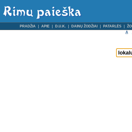
PRADŽIA
APIE
D.U.K.
DAINŲ ŽODŽIAI
PATARLĖS
ŽO
A