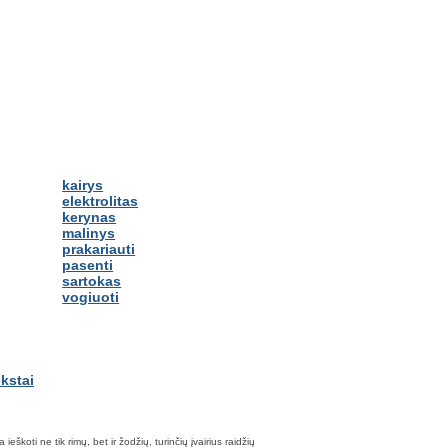
kairys
elektrolitas
kerynas
malinys
prakariauti
pasenti
sartokas
vogiuoti
škoti ne tik rimų, bet ir žodžių, turinčių įvairius raidžių