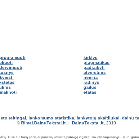
programuoti
kirklys
pliuoti
pragmatikas
derviniuoti
padraikyti
ausnys
atverstinis
kviesti
nemira
kstetas
radinys
ulinis
gailus
imaknoti
etatas
©
Rimai.DainuTekstai.lt
.:.
DainuTekstai.lt
, 2010
ių, kurie turi tokią pačią ar panašią kirčiuotą pabaigą ir galėtų rimuotis tarpusavyje. Be to, galima ie