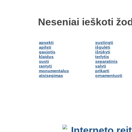
Neseniai ieškoti žod
apsekti
sustingti
apilsti
išgulėti
gaujotis
išrūkyti
klaidus
terlytis
susti
separatinis
rantyti
valyti
monumentalus
prikarti
atsisegimas
ornamentuoti