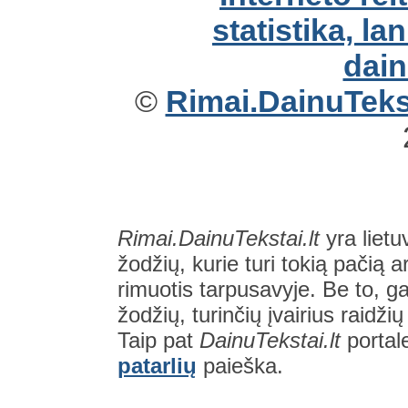
©
Rimai.DainuTekst
Rimai.DainuTekstai.lt
yra lietu
žodžių, kurie turi tokią pačią a
rimuotis tarpusavyje. Be to, gal
žodžių, turinčių įvairius raidži
Taip pat
DainuTekstai.lt
portal
patarlių
paieška.