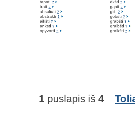
tapat
i
ėkšt
i
?
?
trat
i
gąst
i
?
?
absoliut
i
glit
i
?
?
abstrakt
i
gobšt
i
?
?
aikšt
i
grabšt
i
?
?
ankst
i
graibšt
i
?
?
apyvart
i
graikšt
i
?
?
1
puslapis iš
4
Toli