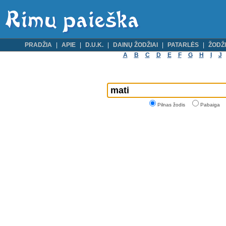
PRADŽIA
APIE
D.U.K.
DAINŲ ŽODŽIAI
PATARLĖS
ŽODŽI
A
B
C
D
E
F
G
H
I
J
Pilnas žodis
Pabaiga