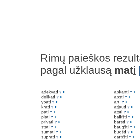
Rimų paieškos rezult
pagal užklausą
mat
i
adekvat
i
apkant
i
?
?
delikat
i
apst
i
?
?
ypat
i
art
i
?
?
krat
i
atjaut
i
?
?
pat
i
atst
i
?
?
plat
i
baikšt
i
?
?
privat
i
barst
i
?
?
stat
i
baugšt
i
?
?
sumat
i
bugšt
i
?
?
suprat
i
darbšt
i
?
?