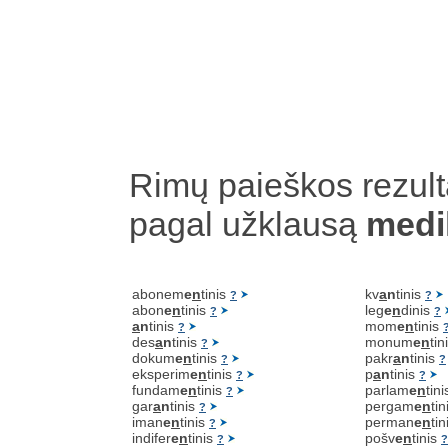
Rimų paieškos rezult
pagal užklausą
med
abonem
e
n
tinis
kv
a
n
tinis
?
?
abon
e
n
tinis
leg
e
n
dinis
?
?
a
n
tinis
mom
e
n
tinis
?
des
a
n
tinis
monum
e
n
tin
?
dokum
e
n
tinis
pakr
a
n
tinis
?
?
eksperim
e
n
tinis
p
a
n
tinis
?
?
fundam
e
n
tinis
parlam
e
n
tin
?
gar
a
n
tinis
pergam
e
n
ti
?
iman
e
n
tinis
perman
e
n
ti
?
indifer
e
n
tinis
pošv
e
n
tinis
?
?