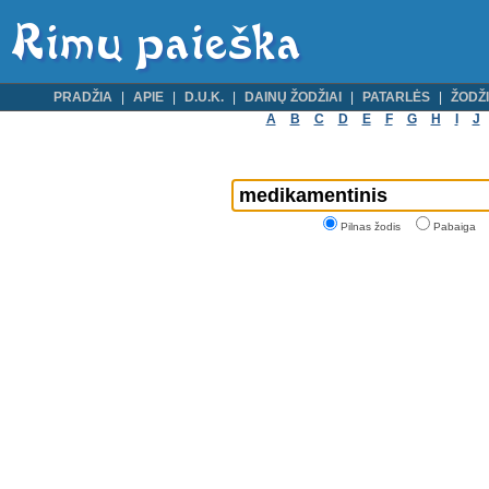
PRADŽIA
APIE
D.U.K.
DAINŲ ŽODŽIAI
PATARLĖS
ŽODŽI
A
B
C
D
E
F
G
H
I
J
Pilnas žodis
Pabaiga