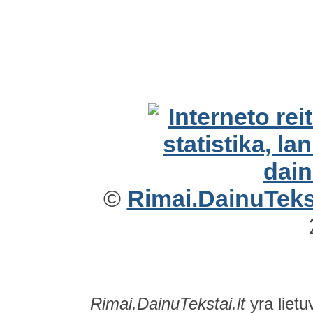
©
Rimai.DainuTekst
Rimai.DainuTekstai.lt
yra lietu