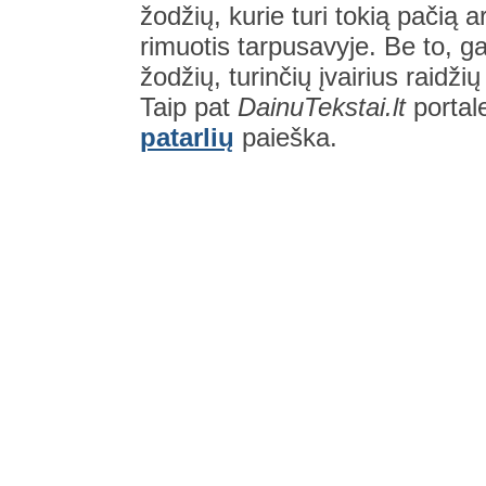
žodžių, kurie turi tokią pačią a
rimuotis tarpusavyje. Be to, gal
žodžių, turinčių įvairius raidži
Taip pat
DainuTekstai.lt
portal
patarlių
paieška.