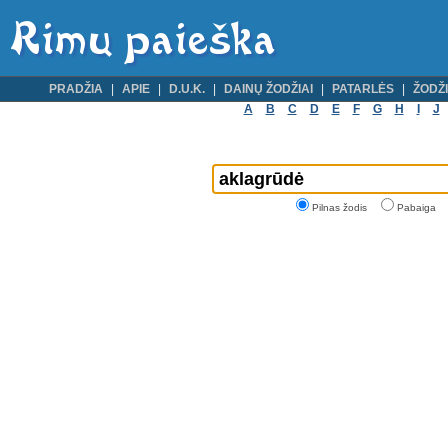
PRADŽIA
APIE
D.U.K.
DAINŲ ŽODŽIAI
PATARLĖS
ŽODŽI
A
B
C
D
E
F
G
H
I
J
Pilnas žodis
Pabaiga