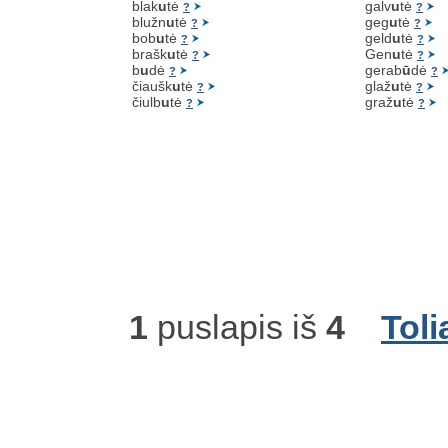
blak
u
tė
galv
u
tė
?
?
blužn
u
tė
geg
u
tė
?
?
bob
u
tė
geld
u
tė
?
?
brašk
u
tė
Gen
u
tė
?
?
b
u
dė
gerab
ū
dė
?
?
čiaušk
u
tė
glaž
u
tė
?
?
čiulb
u
tė
graž
u
tė
?
?
1
puslapis iš
4
Toli