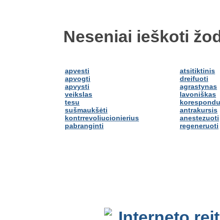
Neseniai ieškoti žod
apvesti
atsitiktinis
apvogti
dreifuoti
apvysti
agrastynas
veikslas
lavoniškas
tesu
korespondu
sušmaukšėti
antrakursis
kontrrevoliucionierius
anestezuoti
pabranginti
regeneruoti