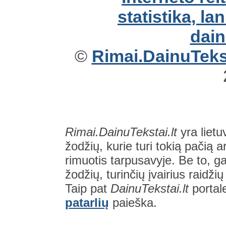
©
Rimai.DainuTekst
Rimai.DainuTekstai.lt
yra lietu
žodžių, kurie turi tokią pačią a
rimuotis tarpusavyje. Be to, gal
žodžių, turinčių įvairius raidži
Taip pat
DainuTekstai.lt
portal
patarlių
paieška.