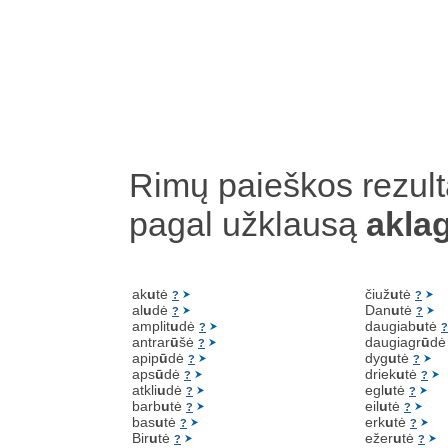
Rimų paieškos rezult
pagal užklausą
akla
ak
u
tė
čiuž
u
tė
?
?
al
u
dė
Dan
u
tė
?
?
amplit
u
dė
daugiab
u
tė
?
?
antrar
ū
šė
daugiagr
ū
d
?
apip
ū
dė
dyg
u
tė
?
?
aps
ū
dė
driek
u
tė
?
?
atkli
u
dė
egl
u
tė
?
?
barb
u
tė
eil
u
tė
?
?
bas
u
tė
erk
u
tė
?
?
Bir
u
tė
ežer
u
tė
?
?