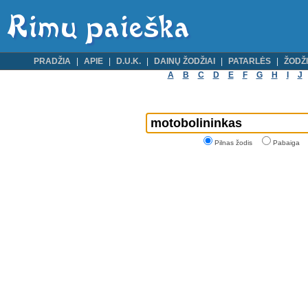
PRADŽIA
APIE
D.U.K.
DAINŲ ŽODŽIAI
PATARLĖS
ŽODŽI
A
B
C
D
E
F
G
H
I
J
Pilnas žodis
Pabaiga