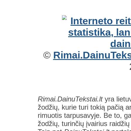
©
Rimai.DainuTekst
Rimai.DainuTekstai.lt
yra lietu
žodžių, kurie turi tokią pačią a
rimuotis tarpusavyje. Be to, gal
žodžių, turinčių įvairius raidži