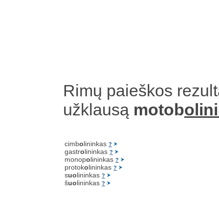
Rimų paieškos rezult
užklausą
motob
olin
cimb
o
lininkas
?
gastr
o
lininkas
?
monop
o
lininkas
?
protok
o
lininkas
?
s
uo
lininkas
?
š
uo
lininkas
?