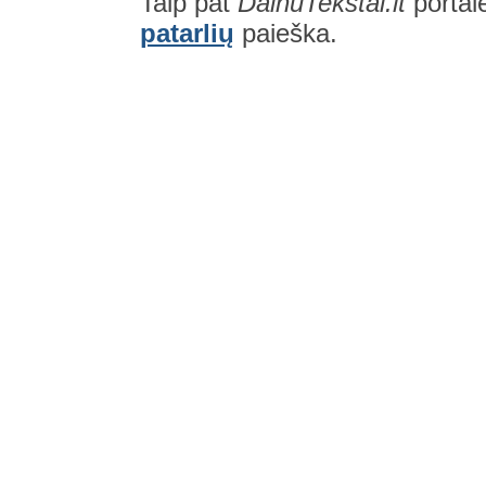
Taip pat
DainuTekstai.lt
portal
patarlių
paieška.