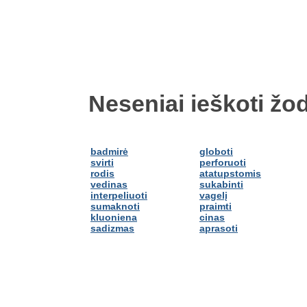
Neseniai ieškoti žod
badmirė
globoti
svirti
perforuoti
rodis
atatupstomis
vedinas
sukabinti
interpeliuoti
vagelį
sumaknoti
praimti
kluoniena
cinas
sadizmas
aprasoti