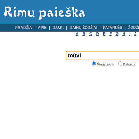
PRADŽIA
APIE
D.U.K.
DAINŲ ŽODŽIAI
PATARLĖS
ŽODŽI
A
B
C
D
E
F
G
H
I
J
Pilnas žodis
Pabaiga