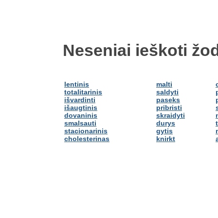
Neseniai ieškoti žod
lentinis
malti
totalitarinis
saldyti
išvardinti
paseks
išaugtinis
pribristi
dovaninis
skraidyti
smalsauti
durys
stacionarinis
gytis
cholesterinas
knirkt