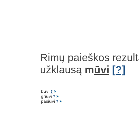
Rimų paieškos rezult
užklausą
m
ūvi
[?]
b
ū
vi
?
gri
ū
vi
?
pasi
ū
vi
?