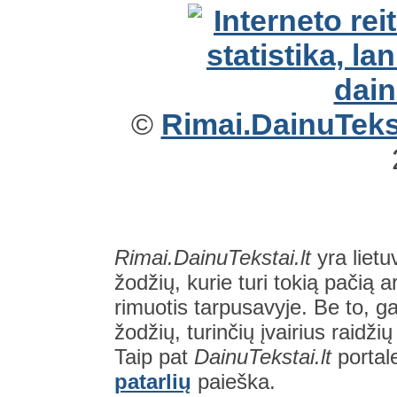
©
Rimai.DainuTekst
Rimai.DainuTekstai.lt
yra lietu
žodžių, kurie turi tokią pačią a
rimuotis tarpusavyje. Be to, gal
žodžių, turinčių įvairius raidži
Taip pat
DainuTekstai.lt
portal
patarlių
paieška.