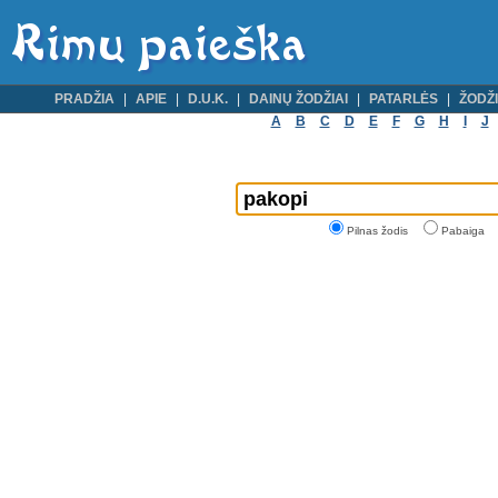
PRADŽIA
APIE
D.U.K.
DAINŲ ŽODŽIAI
PATARLĖS
ŽODŽI
A
B
C
D
E
F
G
H
I
J
Pilnas žodis
Pabaiga