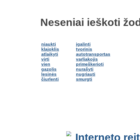
Neseniai ieškoti žod
niaukti
įgalinti
klajoklis
tvorinis
atlaikyti
autotransportas
virti
varliakojis
vien
primeškerioti
gazolis
nurašyti
lesinės
nugriauti
čiurlenti
smurgti