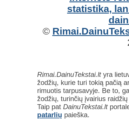
©
Rimai.DainuTekst
Rimai.DainuTekstai.lt
yra lietu
žodžių, kurie turi tokią pačią a
rimuotis tarpusavyje. Be to, gal
žodžių, turinčių įvairius raidži
Taip pat
DainuTekstai.lt
portal
patarlių
paieška.