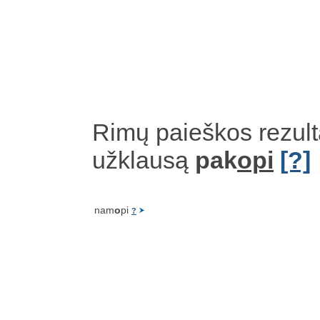
Rimų paieškos rezult
užklausą
pak
opi
[?]
nam
o
pi
?