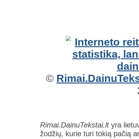
©
Rimai.DainuTekst
Rimai.DainuTekstai.lt
yra lietu
žodžių, kurie turi tokią pačią a