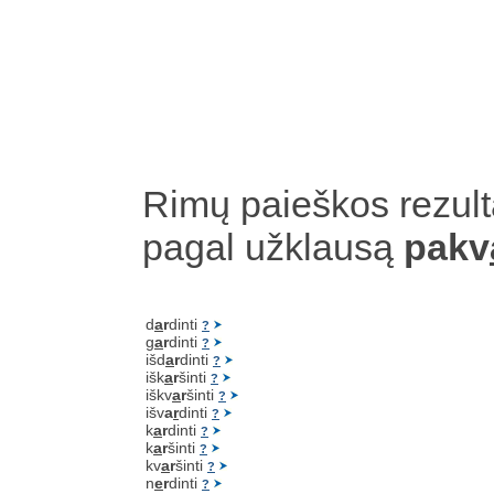
Rimų paieškos rezult
pagal užklausą
pakv
d
a
r
dinti
?
g
a
r
dinti
?
išd
a
r
dinti
?
išk
a
r
šinti
?
iškv
a
r
šinti
?
išv
a
r
dinti
?
k
a
r
dinti
?
k
a
r
šinti
?
kv
a
r
šinti
?
n
e
r
dinti
?