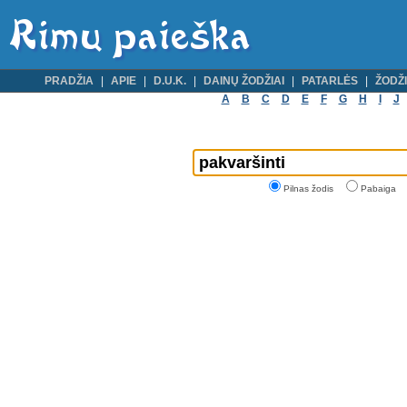
PRADŽIA
APIE
D.U.K.
DAINŲ ŽODŽIAI
PATARLĖS
ŽODŽI
A
B
C
D
E
F
G
H
I
J
Pilnas žodis
Pabaiga