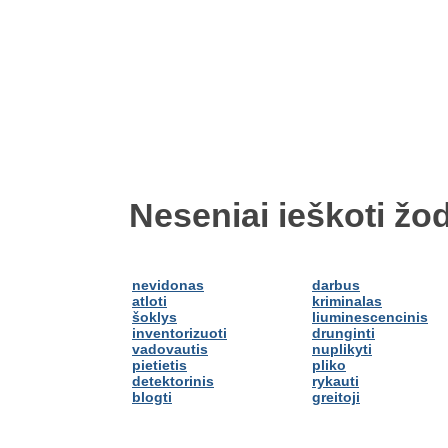
Neseniai ieškoti žod
nevidonas
darbus
atloti
kriminalas
šoklys
liuminescencinis
inventorizuoti
drunginti
vadovautis
nuplikyti
pietietis
pliko
detektorinis
rykauti
blogti
greitoji