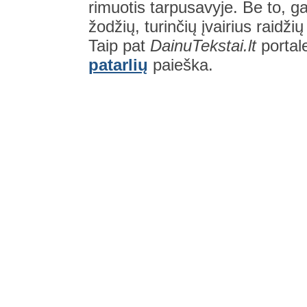
rimuotis tarpusavyje. Be to, gal
žodžių, turinčių įvairius raidži
Taip pat
DainuTekstai.lt
portal
patarlių
paieška.