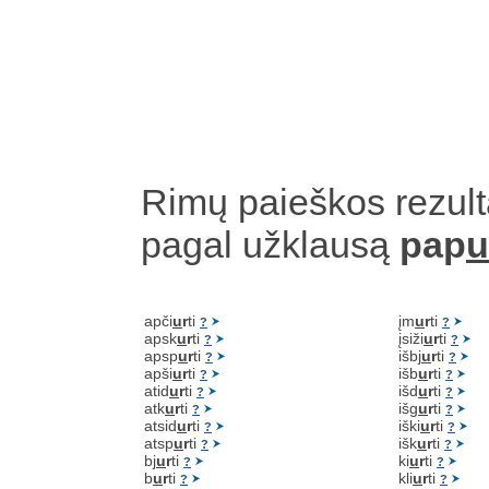
Rimų paieškos rezult
pagal užklausą
pap
u
apči
u
r
ti
įm
u
r
ti
?
?
apsk
u
r
ti
įsiži
u
r
ti
?
?
apsp
u
r
ti
išbj
u
r
ti
?
?
apši
u
r
ti
išb
u
r
ti
?
?
atid
u
r
ti
išd
u
r
ti
?
?
atk
u
r
ti
išg
u
r
ti
?
?
atsid
u
r
ti
iški
u
r
ti
?
?
atsp
u
r
ti
išk
u
r
ti
?
?
bj
u
r
ti
ki
u
r
ti
?
?
b
u
r
ti
kli
u
r
ti
?
?