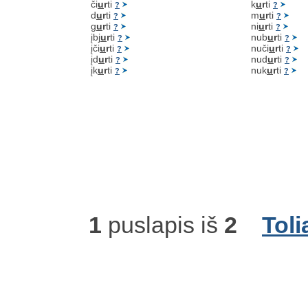
či
u
r
ti
k
u
r
ti
?
?
d
u
r
ti
m
u
r
ti
?
?
g
u
r
ti
ni
u
r
ti
?
?
įbj
u
r
ti
nub
u
r
ti
?
?
įči
u
r
ti
nuči
u
r
ti
?
?
įd
u
r
ti
nud
u
r
ti
?
?
įk
u
r
ti
nuk
u
r
ti
?
?
1
puslapis iš
2
Toli