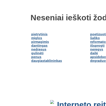
Neseniai ieškoti žod
pietrytinis
poetizuot
miglos
šaliko
pirmagimis
reformato
dantingas
išsprogti
nedrąsus
neregys
gulinėti
dailė
penus
apsidebes
daugiastaklininkas
degraduo