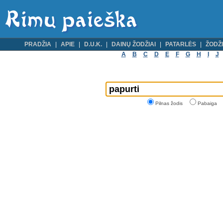
PRADŽIA
APIE
D.U.K.
DAINŲ ŽODŽIAI
PATARLĖS
ŽODŽI
A
B
C
D
E
F
G
H
I
J
Pilnas žodis
Pabaiga