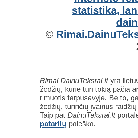
©
Rimai.DainuTekst
Rimai.DainuTekstai.lt
yra lietu
žodžių, kurie turi tokią pačią a
rimuotis tarpusavyje. Be to, gal
žodžių, turinčių įvairius raidži
Taip pat
DainuTekstai.lt
portal
patarlių
paieška.