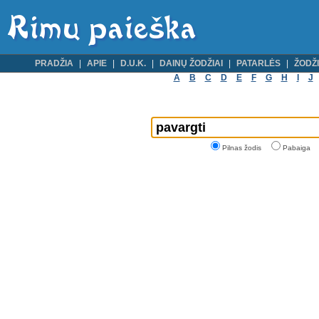
PRADŽIA
APIE
D.U.K.
DAINŲ ŽODŽIAI
PATARLĖS
ŽODŽI
A
B
C
D
E
F
G
H
I
J
Pilnas žodis
Pabaiga