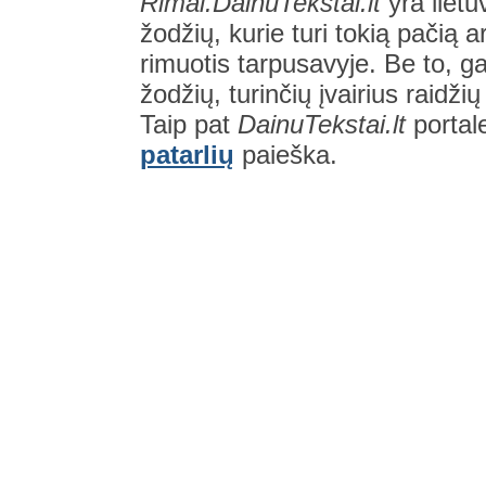
Rimai.DainuTekstai.lt
yra lietu
žodžių, kurie turi tokią pačią a
rimuotis tarpusavyje. Be to, gal
žodžių, turinčių įvairius raidži
Taip pat
DainuTekstai.lt
portal
patarlių
paieška.