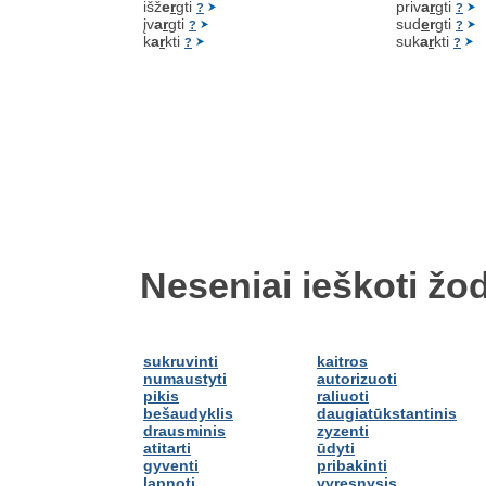
išž
e
r
gti
priv
a
r
gti
?
?
įv
a
r
gti
sud
e
r
gti
?
?
k
a
r
kti
suk
a
r
kti
?
?
Neseniai ieškoti žod
sukruvinti
kaitros
numaustyti
autorizuoti
pikis
raliuoti
bešaudyklis
daugiatūkstantinis
drausminis
zyzenti
atitarti
ūdyti
gyventi
pribakinti
lapnoti
vyresnysis