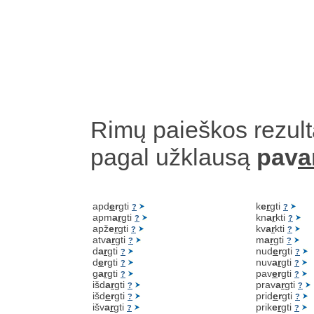
Rimų paieškos rezult
pagal užklausą
pav
a
apd
e
r
gti
k
e
r
gti
?
?
apm
a
r
gti
kn
a
r
kti
?
?
apž
e
r
gti
kv
a
r
kti
?
?
atv
a
r
gti
m
a
r
gti
?
?
d
a
r
gti
nud
e
r
gti
?
?
d
e
r
gti
nuv
a
r
gti
?
?
g
a
r
gti
pav
e
r
gti
?
?
išd
a
r
gti
prav
a
r
gti
?
?
išd
e
r
gti
prid
e
r
gti
?
?
išv
a
r
gti
prik
e
r
gti
?
?