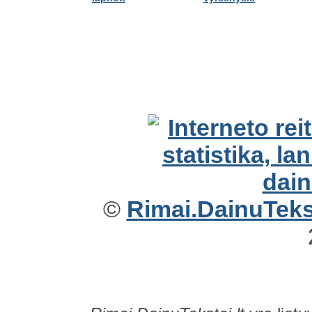
©
Rimai.DainuTekst