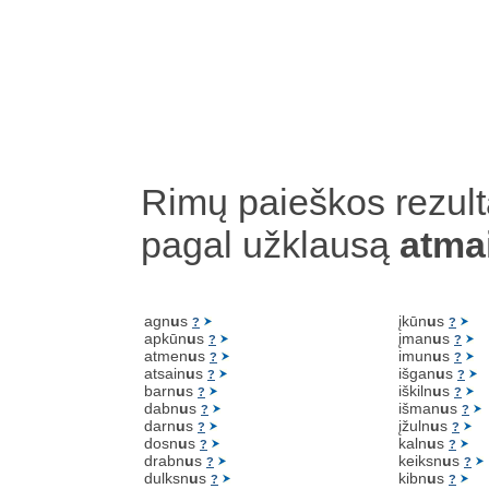
Rimų paieškos rezult
pagal užklausą
atma
agn
u
s
įkūn
u
s
?
?
apkūn
u
s
įman
u
s
?
?
atmen
u
s
imun
u
s
?
?
atsain
u
s
išgan
u
s
?
?
barn
u
s
iškiln
u
s
?
?
dabn
u
s
išman
u
s
?
?
darn
u
s
įžuln
u
s
?
?
dosn
u
s
kaln
u
s
?
?
drabn
u
s
keiksn
u
s
?
?
dulksn
u
s
kibn
u
s
?
?