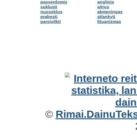
pasverdomis
anglinis
suklusti
aitrus
nuoseklus
akmeningas
prabesti
atlankyti
parsivilkti
lituanizmas
©
Rimai.DainuTekst