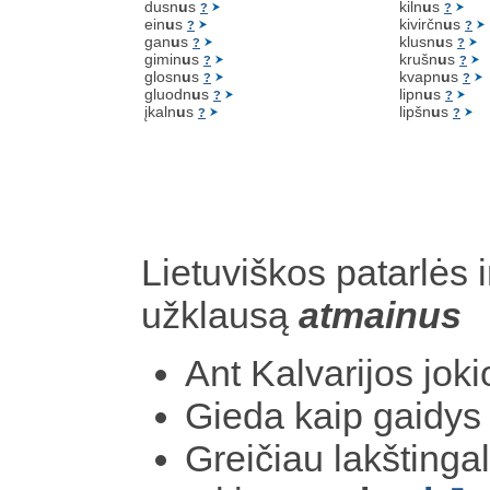
dusn
u
s
kiln
u
s
?
?
ein
u
s
kivirčn
u
s
?
?
gan
u
s
klusn
u
s
?
?
gimin
u
s
krušn
u
s
?
?
glosn
u
s
kvapn
u
s
?
?
gluodn
u
s
lipn
u
s
?
?
įkaln
u
s
lipšn
u
s
?
?
Lietuviškos patarlės i
užklausą
atmainus
Ant Kalvarijos jok
Gieda kaip gaidys
Greičiau lakštinga