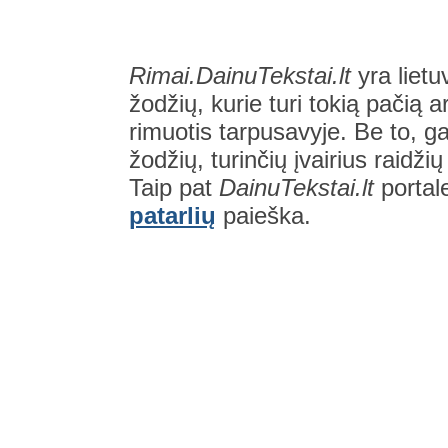
Rimai.DainuTekstai.lt
yra lietu
žodžių, kurie turi tokią pačią a
rimuotis tarpusavyje. Be to, gal
žodžių, turinčių įvairius raidži
Taip pat
DainuTekstai.lt
portal
patarlių
paieška.