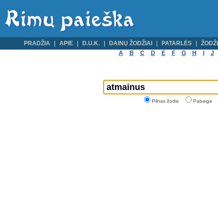
PRADŽIA
APIE
D.U.K.
DAINŲ ŽODŽIAI
PATARLĖS
ŽODŽI
A
B
C
D
E
F
G
H
I
J
Pilnas žodis
Pabaiga