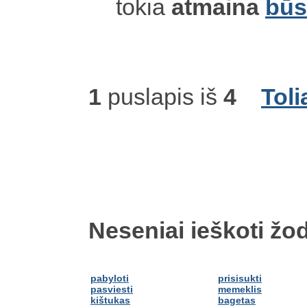
tokia
atmaina
būs
1
puslapis iš
4
Toli
Neseniai ieškoti žod
pabyloti
prisisukti
pasviesti
memeklis
kištukas
bagetas