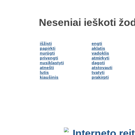
Neseniai ieškoti žod
išžįsti
engti
papirkti
aklatis
nurūgti
vadoklis
privengti
atmirkyti
nusiklastyti
dagoti
atnešti
atstovauti
lutis
tvatyti
kiaušinis
prakirpti