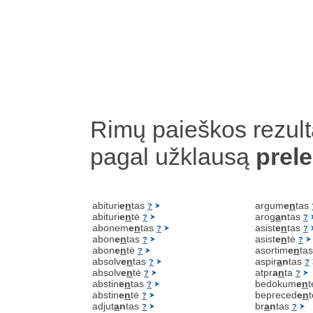
Rimų paieškos rezult
pagal užklausą
prel
abituri
e
n
tas
argum
e
n
tas
?
abituri
e
n
tė
arog
a
n
tas
?
?
abonem
e
n
tas
asist
e
n
tas
?
?
abon
e
n
tas
asist
e
n
tė
?
?
abon
e
n
tė
asortim
e
n
ta
?
absolv
e
n
tas
aspir
a
n
tas
?
?
absolv
e
n
tė
atpr
a
n
ta
?
?
abstin
e
n
tas
bedokum
e
n
?
abstin
e
n
tė
bepreced
e
n
?
adjut
a
n
tas
br
a
n
tas
?
?