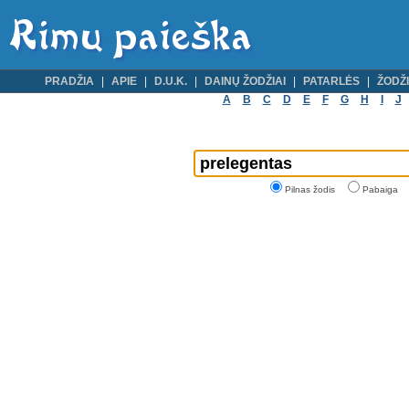
PRADŽIA
APIE
D.U.K.
DAINŲ ŽODŽIAI
PATARLĖS
ŽODŽI
A
B
C
D
E
F
G
H
I
J
Pilnas žodis
Pabaiga