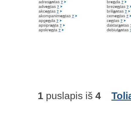
adres
a
n
tas
br
e
n
da
?
?
adv
e
n
tas
brez
e
n
tas
?
?
akc
e
n
tas
brili
a
n
tas
?
?
akompanim
e
n
tas
cem
e
n
tas
?
?
apg
e
n
da
c
e
n
tas
?
?
apsipr
a
n
ta
daktar
a
n
tas
?
apskr
e
n
ta
debiut
a
n
tas
?
1
puslapis iš
4
Toli