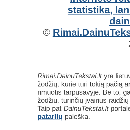
©
Rimai.DainuTekst
Rimai.DainuTekstai.lt
yra lietu
žodžių, kurie turi tokią pačią a
rimuotis tarpusavyje. Be to, gal
žodžių, turinčių įvairius raidži
Taip pat
DainuTekstai.lt
portal
patarlių
paieška.