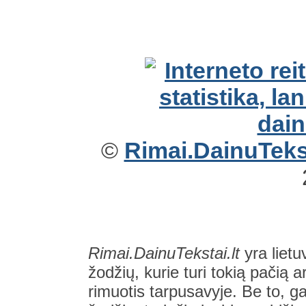
©
Rimai.DainuTekst
Rimai.DainuTekstai.lt
yra lietu
žodžių, kurie turi tokią pačią a
rimuotis tarpusavyje. Be to, gal