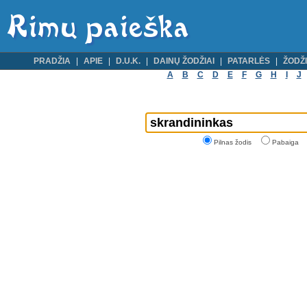
PRADŽIA
APIE
D.U.K.
DAINŲ ŽODŽIAI
PATARLĖS
ŽODŽI
A
B
C
D
E
F
G
H
I
J
Pilnas žodis
Pabaiga