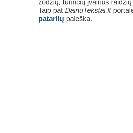
žodžių, turinčių įvairius raidži
Taip pat
DainuTekstai.lt
portal
patarlių
paieška.