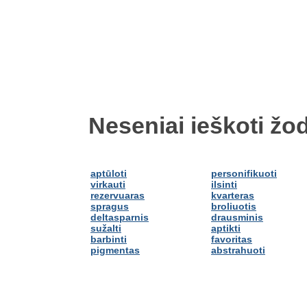
Neseniai ieškoti žod
aptūloti
personifikuoti
virkauti
ilsinti
rezervuaras
kvarteras
spragus
broliuotis
deltasparnis
drausminis
sužalti
aptikti
barbinti
favoritas
pigmentas
abstrahuoti