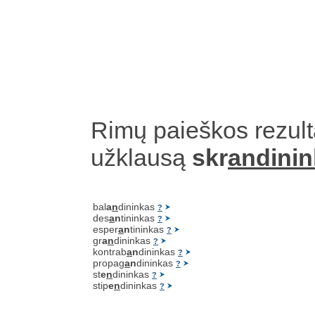
Rimų paieškos rezult
užklausą
skr
andini
bal
a
n
dininkas
?
des
a
n
tininkas
?
esper
a
n
tininkas
?
gr
a
n
dininkas
?
kontrab
a
n
dininkas
?
propag
a
n
dininkas
?
st
e
n
dininkas
?
stip
e
n
dininkas
?