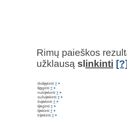
Rimų paieškos rezult
užklausą
sl
inkinti
[?
išsl
i
n
kinti
?
l
i
n
ginti
?
nutr
i
n
kinti
?
sušv
i
n
kinti
?
šv
i
n
kinti
?
t
i
n
ginti
?
t
i
n
kinti
?
tr
i
n
kinti
?