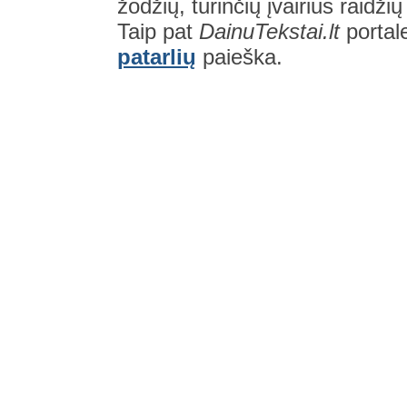
žodžių, turinčių įvairius raidži
Taip pat
DainuTekstai.lt
portal
patarlių
paieška.