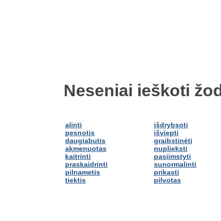
Neseniai ieškoti žod
alinti
išdrybsoti
pesnotis
išviepti
daugiabutis
graibstinėti
akmenuotas
nuplieksti
kaitrinti
pasiimstyti
praskaidrinti
sunormalinti
pilnametis
prikasti
tiektis
pilvotas