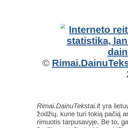
©
Rimai.DainuTekst
Rimai.DainuTekstai.lt
yra lietu
žodžių, kurie turi tokią pačią a
rimuotis tarpusavyje. Be to, gal