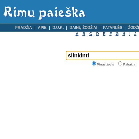
PRADŽIA
APIE
D.U.K.
DAINŲ ŽODŽIAI
PATARLĖS
ŽODŽI
A
B
C
D
E
F
G
H
I
J
Pilnas žodis
Pabaiga