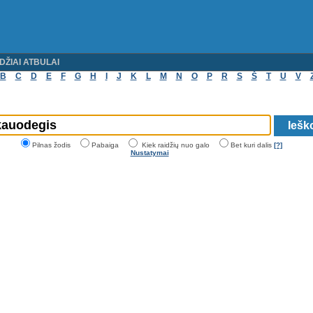
DŽIAI ATBULAI
B
C
D
E
F
G
H
I
J
K
L
M
N
O
P
R
S
Š
T
U
V
Pilnas žodis
Pabaiga
Kiek raidžių nuo galo
Bet kuri dalis
[?]
Nustatymai