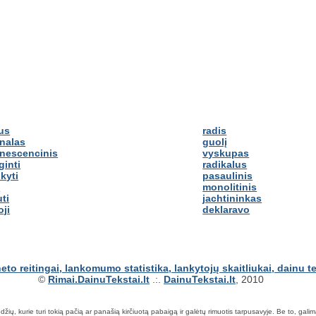
us
radis
inalas
guolį
inescencinis
vyskupas
ginti
radikalus
kyti
pasaulinis
o
monolitinis
ti
jachtininkas
oji
deklaravo
©
Rimai.DainuTekstai.lt
.:.
DainuTekstai.lt
, 2010
ių, kurie turi tokią pačią ar panašią kirčiuotą pabaigą ir galėtų rimuotis tarpusavyje. Be to, galima ie