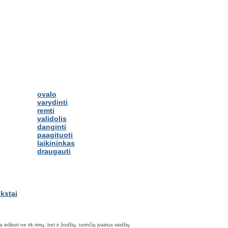
ovalo
varydinti
remti
validolis
danginti
paagituoti
laikininkas
draugauti
škoti ne tik rimų, bet ir žodžių, turinčių įvairius raidžių