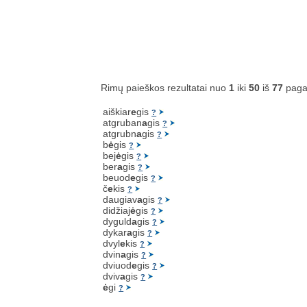
Rimų paieškos rezultatai nuo
1
iki
50
iš
77
paga
aiškiar
e
gis
?
atgruban
a
gis
?
atgrubn
a
gis
?
b
ė
gis
?
bej
ė
gis
?
ber
a
gis
?
beuod
e
gis
?
č
e
kis
?
daugiav
a
gis
?
didžiaj
ė
gis
?
dyguld
a
gis
?
dykar
a
gis
?
dvyl
e
kis
?
dvin
a
gis
?
dviuod
e
gis
?
dviv
a
gis
?
ė
gi
?