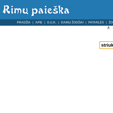
PRADŽIA
APIE
D.U.K.
DAINŲ ŽODŽIAI
PATARLĖS
ŽO
A