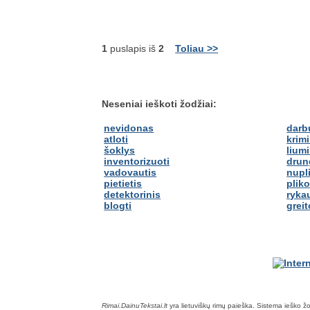
1
puslapis iš
2
Toliau >>
Neseniai ieškoti žodžiai:
nevidonas
darb
atloti
krim
šoklys
lium
inventorizuoti
drun
vadovautis
nupli
pietietis
plik
detektorinis
rykau
blogti
greit
Rimai.DainuTekstai.lt
yra lietuviškų rimų paieška. Sistema ieško žodž