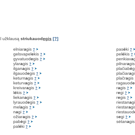
l užklausą
striukauod
egis
[?]
elniar
a
gis
pas
ė
ki
?
?
gelsvapel
e
kis
pel
ė
kis
?
?
gyvatuod
e
gis
penkiav
a
?
ylar
a
gis
pilnar
a
gi
?
ilgan
a
gis
plačiab
ė
g
?
ilgauod
e
gis
plačiar
a
g
?
keturn
a
gis
plačr
a
gis
?
keturv
a
gis
ragauod
e
?
kreivar
a
gis
r
a
gis
?
?
l
ė
kis
r
e
gi
?
?
liekan
a
gis
r
e
gis
?
?
lyrauod
e
gis
riestan
a
g
?
mel
a
gis
riestar
a
g
?
n
a
gi
riestauod
?
ožiar
a
gis
s
e
gi
?
?
pab
ė
gi
sėtan
a
gi
?
pal
ė
ki
?