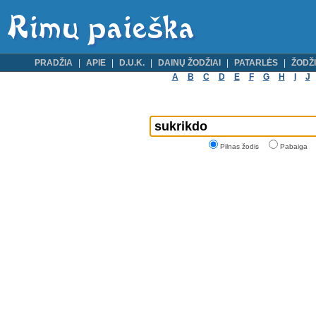
PRADŽIA
APIE
D.U.K.
DAINŲ ŽODŽIAI
PATARLĖS
ŽODŽI
A
B
C
D
E
F
G
H
I
J
Pilnas žodis
Pabaiga