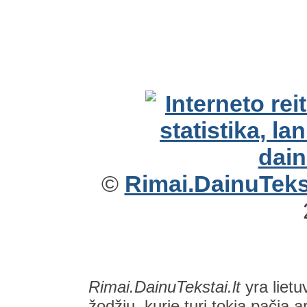
©
Rimai.DainuTekst
Rimai.DainuTekstai.lt
yra lietu
žodžių, kurie turi tokią pačią a