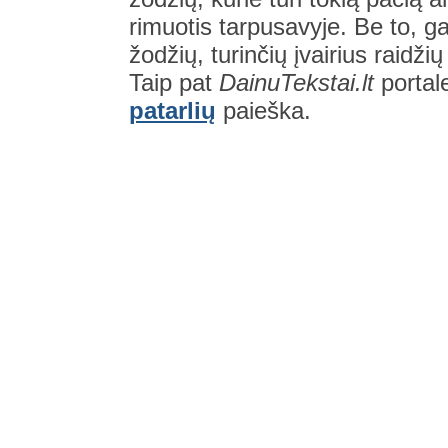
rimuotis tarpusavyje. Be to, gal
žodžių, turinčių įvairius raidži
Taip pat
DainuTekstai.lt
portal
patarlių
paieška.