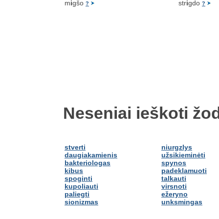
m
i
gšo
str
i
gdo
?
?
Neseniai ieškoti žod
stverti
niurgzlys
daugiakamienis
užsikieminėti
bakteriologas
spynos
kibus
padeklamuoti
spoginti
talkauti
kupoliauti
virsnoti
paliegti
ežeryno
sionizmas
unksmingas