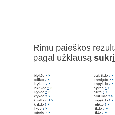
Rimų paieškos rezult
pagal užklausą
sukr
bl
y
kšo
pakr
i
kdo
?
?
ed
i
kto
pam
i
gdo
?
?
įp
y
kdo
pap
y
kdo
?
?
iškr
i
kdo
p
y
kdo
?
?
įv
y
kdo
p
i
kto
?
?
kl
y
kdo
prar
i
kdo
?
?
konfl
i
kto
prip
y
kdo
?
?
kr
i
kdo
rel
i
kto
?
?
l
i
kdo
r
i
kdo
?
?
m
i
gdo
r
i
kto
?
?