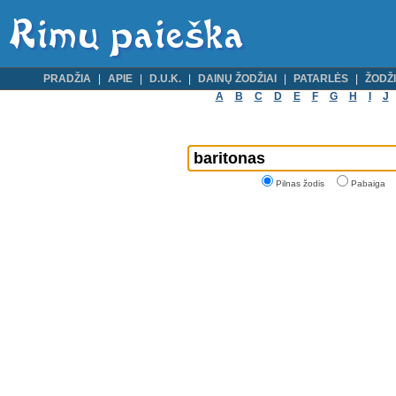
PRADŽIA
APIE
D.U.K.
DAINŲ ŽODŽIAI
PATARLĖS
ŽODŽI
A
B
C
D
E
F
G
H
I
J
Pilnas žodis
Pabaiga