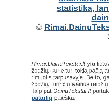
©
Rimai.DainuTekst
Rimai.DainuTekstai.lt
yra lietu
žodžių, kurie turi tokią pačią a
rimuotis tarpusavyje. Be to, gal
žodžių, turinčių įvairius raidži
Taip pat
DainuTekstai.lt
portal
patarlių
paieška.