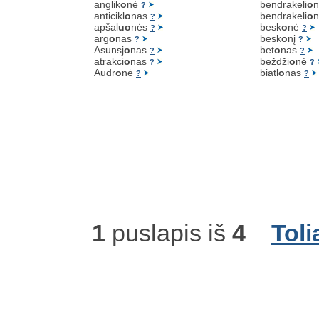
anglik
o
nė
bendrakeli
o
?
anticikl
o
nas
bendrakeli
o
n
?
apšal
uo
nės
besk
o
nė
?
?
arg
o
nas
besk
o
nį
?
?
Asunsj
o
nas
bet
o
nas
?
?
atrakci
o
nas
beždži
o
nė
?
?
Audr
o
nė
biatl
o
nas
?
?
1
puslapis iš
4
Toli