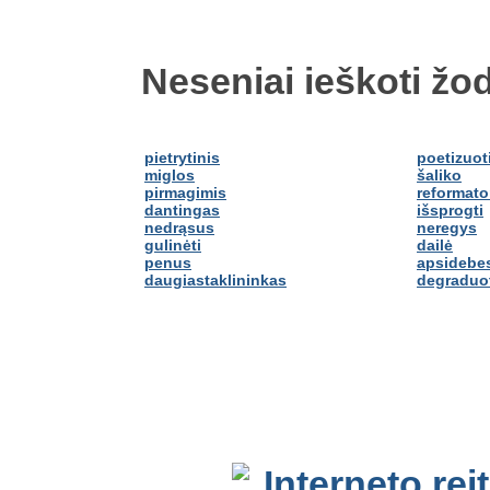
Neseniai ieškoti žod
pietrytinis
poetizuot
miglos
šaliko
pirmagimis
reformato
dantingas
išsprogti
nedrąsus
neregys
gulinėti
dailė
penus
apsidebes
daugiastaklininkas
degraduo