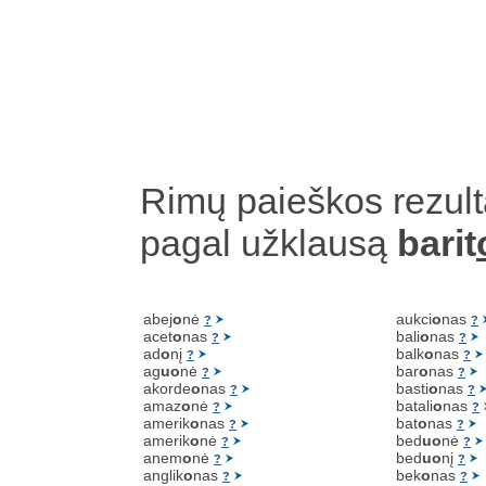
Rimų paieškos rezult
pagal užklausą
barit
abej
o
nė
aukci
o
nas
?
?
acet
o
nas
bali
o
nas
?
?
ad
o
nį
balk
o
nas
?
?
ag
uo
nė
bar
o
nas
?
?
akorde
o
nas
basti
o
nas
?
?
amaz
o
nė
batali
o
nas
?
?
amerik
o
nas
bat
o
nas
?
?
amerik
o
nė
bed
uo
nė
?
?
anem
o
nė
bed
uo
nį
?
?
anglik
o
nas
bek
o
nas
?
?