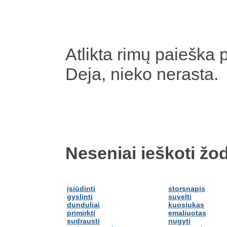
Atlikta rimų paieška 
Deja, nieko nerasta.
Neseniai ieškoti žod
įsiūdinti
storsnapis
gyslinti
suvelti
dunduliai
kuosiukas
primirkti
emaliuotas
sudrausti
nugyti