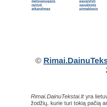
melsvanugaris
pavarstyti
rantyti
savažemis
atkandimas
pirmaklasis
©
Rimai.DainuTekst
Rimai.DainuTekstai.lt
yra lietu
žodžių, kurie turi tokią pačią a