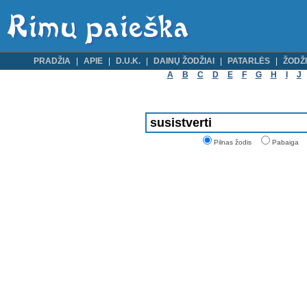
PRADŽIA
APIE
D.U.K.
DAINŲ ŽODŽIAI
PATARLĖS
ŽODŽI
A
B
C
D
E
F
G
H
I
J
Pilnas žodis
Pabaiga