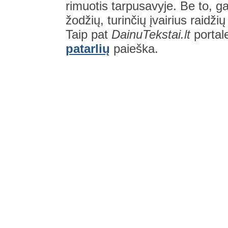
rimuotis tarpusavyje. Be to, gal
žodžių, turinčių įvairius raidži
Taip pat
DainuTekstai.lt
portal
patarlių
paieška.