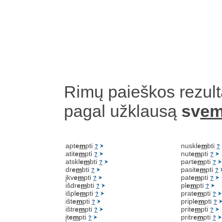
Rimų paieškos rezult
pagal užklausą
sv
em
apt
e
m
pti
nuskl
e
m
bti
?
?
atit
e
m
pti
nut
e
m
pti
?
?
atskl
e
m
bti
part
e
m
pti
?
?
dr
e
m
bti
pasit
e
m
pti
?
?
įkv
e
m
pti
pat
e
m
pti
?
?
išdr
e
m
bti
pl
e
m
pti
?
?
išpl
e
m
pti
prat
e
m
pti
?
?
išt
e
m
pti
pripl
e
m
pti
?
?
ištr
e
m
pti
prit
e
m
pti
?
?
įt
e
m
pti
pritr
e
m
pti
?
?