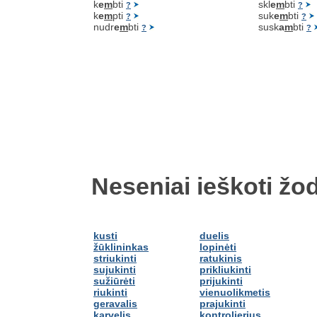
k
e
m
bti
skl
e
m
bti
?
?
k
e
m
pti
suk
e
m
bti
?
?
nudr
e
m
bti
susk
a
m
bti
?
?
Neseniai ieškoti žod
kusti
duelis
žūklininkas
lopinėti
striukinti
ratukinis
sujukinti
prikliukinti
sužiūrėti
prijukinti
riukinti
vienuolikmetis
geravalis
prajukinti
karvelis
kontrolierius