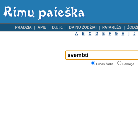
PRADŽIA
APIE
D.U.K.
DAINŲ ŽODŽIAI
PATARLĖS
ŽODŽI
A
B
C
D
E
F
G
H
I
J
Pilnas žodis
Pabaiga