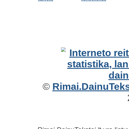
©
Rimai.DainuTekst