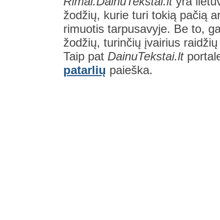
Rimai.DainuTekstai.lt
yra lietu
žodžių, kurie turi tokią pačią a
rimuotis tarpusavyje. Be to, gal
žodžių, turinčių įvairius raidži
Taip pat
DainuTekstai.lt
portal
patarlių
paieška.