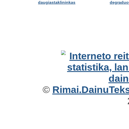
daugiastaklininkas
degraduo
©
Rimai.DainuTekst