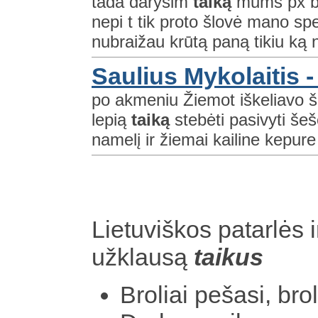
tada darysim
taiką
mums px bū
nepi t tik proto šlovė mano spe
nubraižau krūtą paną tikiu ką n
Saulius Mykolaitis 
po akmeniu Žiemot iškeliavo šar
lepią
taiką
stebėti pasivyti šešė
namelį ir žiemai kailine kepure 
Lietuviškos patarlės i
užklausą
taikus
Broliai pešasi, brol