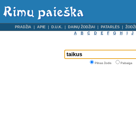
PRADŽIA
APIE
D.U.K.
DAINŲ ŽODŽIAI
PATARLĖS
ŽODŽI
A
B
C
D
E
F
G
H
I
J
Pilnas žodis
Pabaiga