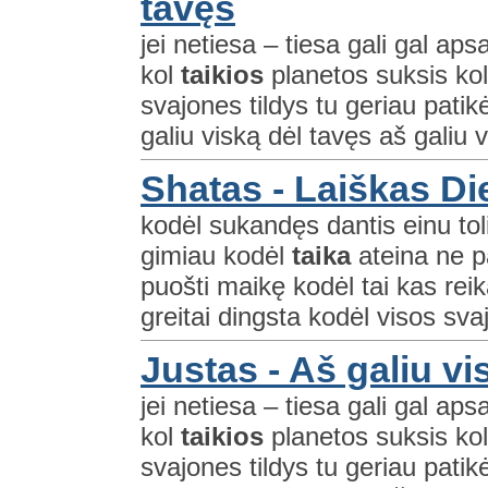
tavęs
jei netiesa – tiesa gali gal a
kol
taikios
planetos suksis kol
svajones tildys tu geriau patik
galiu viską dėl tavęs aš galiu v
Shatas - Laiškas Di
kodėl sukandęs dantis einu to
gimiau kodėl
taika
ateina ne p
puošti maikę kodėl tai kas reik
greitai dingsta kodėl visos sva
Justas - Aš galiu vi
jei netiesa – tiesa gali gal a
kol
taikios
planetos suksis kol
svajones tildys tu geriau patik