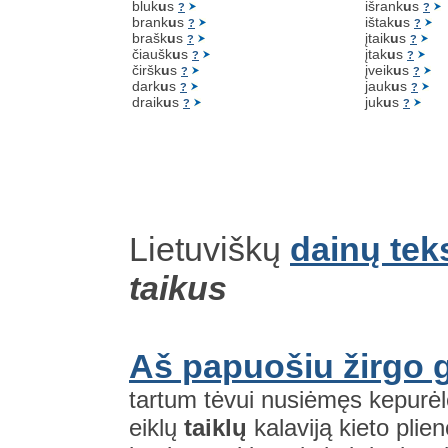
bluk
u
s
išrank
u
s
?
?
brank
u
s
ištak
u
s
?
?
brašk
u
s
įtaik
u
s
?
?
čiaušk
u
s
įtak
u
s
?
?
čiršk
u
s
įveik
u
s
?
?
dark
u
s
jauk
u
s
?
?
draik
u
s
juk
u
s
?
?
Lietuviškų
dainų tek
taikus
Aš papuošiu žirgo 
tartum tėvui nusiėmęs kepurėlę
eiklų
taiklų
kalaviją kieto plieno