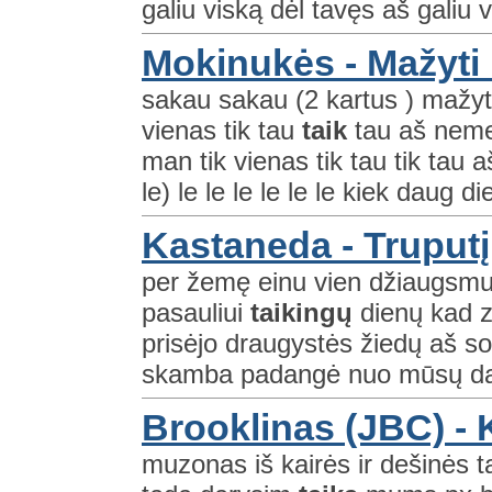
galiu viską dėl tavęs aš galiu v
Mokinukės - Mažyti
sakau sakau (2 kartus ) mažyti
vienas tik tau
taik
tau aš nemel
man tik vienas tik tau tik tau aš 
le) le le le le le le kiek daug die
Kastaneda - Truputį
per žemę einu vien džiaugsmui 
pasauliui
taikingų
dienų kad z
prisėjo draugystės žiedų aš so
skamba padangė nuo mūsų dain
Brooklinas (JBC) - 
muzonas iš kairės ir dešinės t