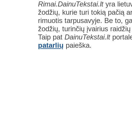
Rimai.DainuTekstai.lt
yra lietu
žodžių, kurie turi tokią pačią a
rimuotis tarpusavyje. Be to, gal
žodžių, turinčių įvairius raidži
Taip pat
DainuTekstai.lt
portal
patarlių
paieška.