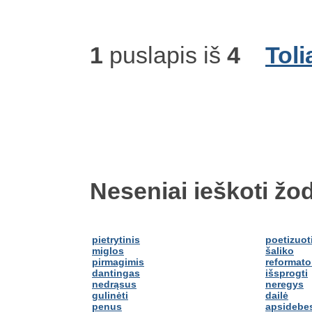
1
puslapis iš
4
Toli
Neseniai ieškoti žod
pietrytinis
poetizuot
miglos
šaliko
pirmagimis
reformato
dantingas
išsprogti
nedrąsus
neregys
gulinėti
dailė
penus
apsidebes