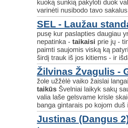
kuoką sunkią pakyloti duok va
varinėti nusibodo tavo sakalus 
SEL - Laužau stand
pusę kur paslapties daugiau yr
nepatinka -
taikaisi
prie jų - t
paimti saujomis viską ką patyr
širdį trauk iš jos kitiems - ir iš
Žilvinas Žvagulis - 
žole užžėlė vaiko žaislai langai 
taikūs
Švelniai laikyk sakų sauj
valia laše gelsvame krisle ska
banga gintarais po kojom duš ir
Justinas (Dangus 2) 