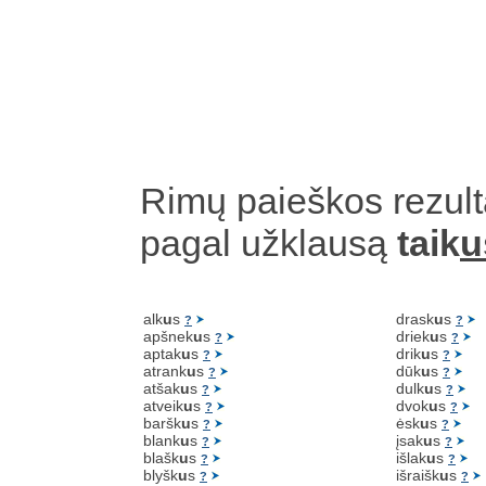
Rimų paieškos rezult
pagal užklausą
taik
u
alk
u
s
drask
u
s
?
?
apšnek
u
s
driek
u
s
?
?
aptak
u
s
drik
u
s
?
?
atrank
u
s
dūk
u
s
?
?
atšak
u
s
dulk
u
s
?
?
atveik
u
s
dvok
u
s
?
?
baršk
u
s
ėsk
u
s
?
?
blank
u
s
įsak
u
s
?
?
blašk
u
s
išlak
u
s
?
?
blyšk
u
s
išraišk
u
s
?
?