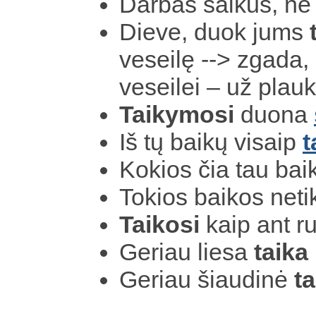
Darbas saikus, n
Dieve, duok jums
veseilę --> zgada,
veseilei – už plauk
Taikymosi
duona
Iš tų baikų visaip
t
Kokios čia tau ba
Tokios baikos net
Taikosi
kaip ant r
Geriau liesa
taika
Geriau šiaudinė
ta