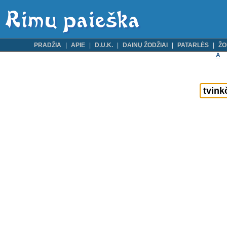
PRADŽIA
APIE
D.U.K.
DAINŲ ŽODŽIAI
PATARLĖS
ŽO
A