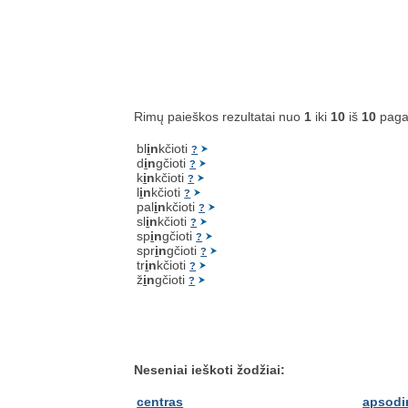
Rimų paieškos rezultatai nuo
1
iki
10
iš
10
paga
bl
i
n
kčioti
?
d
i
n
gčioti
?
k
i
n
kčioti
?
l
i
n
kčioti
?
pal
i
n
kčioti
?
sl
i
n
kčioti
?
sp
i
n
gčioti
?
spr
i
n
gčioti
?
tr
i
n
kčioti
?
ž
i
n
gčioti
?
Neseniai ieškoti žodžiai:
centras
apsodi