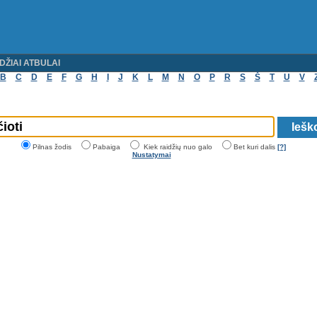
DŽIAI ATBULAI
B
C
D
E
F
G
H
I
J
K
L
M
N
O
P
R
S
Š
T
U
V
Pilnas žodis
Pabaiga
Kiek raidžių nuo galo
Bet kuri dalis
[?]
Nustatymai