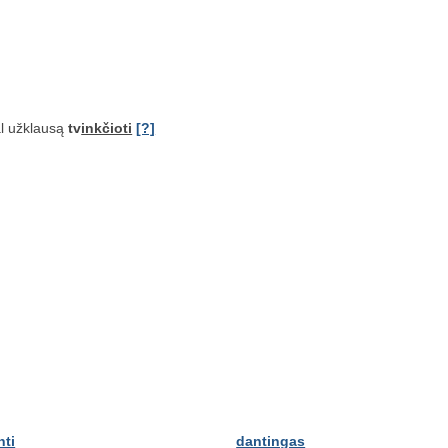
l užklausą
tv
inkčioti
[?]
nti
dantingas